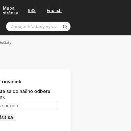
Mapa
RSS
English
stránky
Huštaty
 noviniek
ste sa do nášho odberu
iek