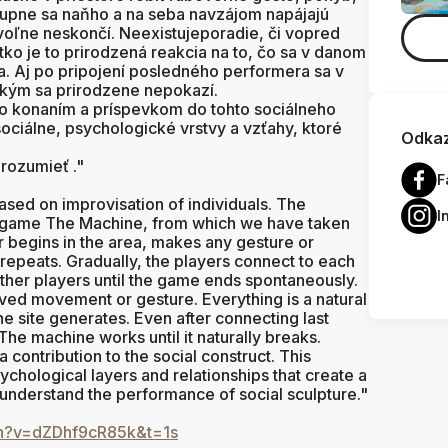
upne sa naňho a na seba navzájom napájajú
voľne neskončí. Neexistuje
poradie, či vopred
ko je to prirodzená reakcia na to, čo sa v danom
a. Aj po pripojení posledného performera sa v
ž kým sa prirodzene nepokazí.
o konaním a príspevkom do tohto sociálneho
ociálne, psychologické vrstvy a vzťahy, ktoré
Odkaz
orozumieť ."
F
ased on improvisation of individuals. The
I
ld´s game The Machine, from which we have taken
er begins in the area, makes any gesture or
epeats. Gradually, the players connect to each
ther players until the game ends spontaneously.
ved movement or gesture. Everything is a natural
e site generates. Even after connecting last
he machine works until it naturally breaks.
a contribution to the social construct. This
sychological layers and relationships that create a
 understand the performance of social sculpture."
h?v=dZDhf9cR85k&t=1s