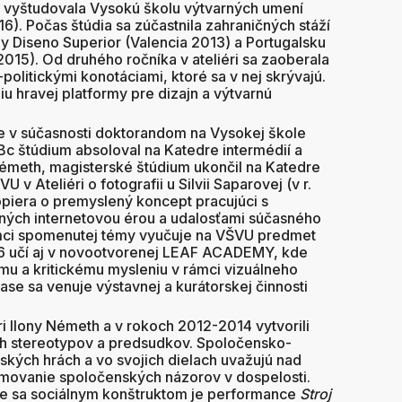
) vyštudovala Vysokú školu výtvarných umení
16). Počas štúdia sa zúčastnila zahraničných stáží
 y Diseno Superior (Valencia 2013) a Portugalsku
2015). Od druhého ročníka v ateliéri sa zaoberala
olitickými konotáciami, ktoré sa v nej skrývajú.
iu hravej platformy pre dizajn a výtvarnú
 je v súčasnosti doktorandom na Vysokej škole
.Bc štúdium absoloval na Katedre intermédií a
y Németh, magisterské štúdium ukončil na Katedre
 v Ateliéri o fotografii u Silvii Saparovej (v r.
opiera o premyslený koncept pracujúci s
ných internetovou érou a udalosťami súčasného
ámci spomenutej témy vyučuje na VŠVU predmet
16 učí aj v novootvorenej LEAF ACADEMY, kde
mu a kritickému mysleniu v rámci vizuálneho
ase sa venuje výstavnej a kurátorskej činnosti
iéri Ilony Németh a v rokoch 2012-2014 vytvorili
ch stereotypov a predsudkov. Spoločensko-
tských hrách a vo svojich dielach uvažujú nad
rmovanie spoločenských názorov v dospelosti.
ce sa sociálnym konštruktom je performance
Stroj