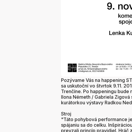
Pozývame Vás na happening STR
sa uskutoční vo štvrtok 9.11. 2
Trenčíne. Po happeningu bude 
Ilona Németh / Gabriela Zigová 
kurátorkou výstavy Radkou Ned
Stroj
"Táto pohybová performance je 
spájaniu sa do celku. Inšpirácio
prevzali princíp pravidiel. Hráč