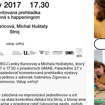
OJ Lenky Kuricovej a Michala Huštatyho, ktorý
017 o 17.30 v priestoroch GMAB, Palackého 27 v
nasledovať komentovaná prehliadka výstavy
s jednou z autoriek Gabrielou Zigovou a
omovou. Vstup voľný!
založená na improvizácii jednotlivcov a ich
u sa stala konkrétna detská hra Stroj, z ktorej sme
 začne v priestore robiť ľubovoľné gesto, pohyb,