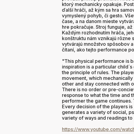
ktorý mechanicky opakuje. Post
ďalší hráči, až kým sa hra samo
vymyslený pohyb, či gesto. Všet
čase, a na danom mieste vytvár
hre pokračuje. Stroj funguje, a
Každým rozhodnutím hráča, jeh
konštruktu nám vznikajú rôzne s
vytvárajú množstvo spôsobov a
čítaní, ako tejto performance p
"This physical performance is b
inspiration is a particular chi
the principle of rules. The play
movement, which mechanically r
other and stay connected with o
There is no order or pre-concie
response to what the time and th
performer the game continues. T
Every decision of the players is 
generates a variety of social, p
variety of ways and readings to
https://www.youtube.com/
watc