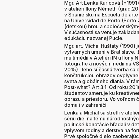
Mgr. Art Lenka Kuricová (*1991
v ateliéri Ilony Németh (grad.20
v Španielsku na Escuela de arte
na Universidad de Porto (Porto 
(detskou) hrou a spoločenským-p
V súčasnosti sa venuje zakladan
edukáciu nazvanej Pucle.
Mgr. art. Michal Huštaty (1990)
výtvarných umení v Bratislave. 
multimédií v Ateliéri IN u Ilon
fotografie a nových médií na VŠVU
2015). Jeho súčasná tvorba sa 
konštrukciou obrazov ovplyvne
sveta a globálneho diania. V r
Post-what? Art 3.1. Od roku 20
študentov smeruje ku kreatívne
obrazu a priestoru. Vo voľnom č
doma i v zahraničí.
Lenka a Michal sa stretli v atel
sériu diel na tému národnostný
politické konotácie hľadali v de
vplyvom rodiny a detstva na fo
Prvé spoločné dielo zaoberajú