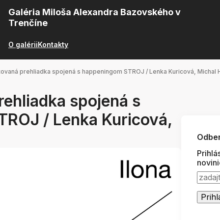
Galéria Miloša Alexandra Bazovského v
Trenčíne
O galérii
Kontakty
vaná prehliadka spojená s happeningom STROJ / Lenka Kuricová, Michal 
ehliadka spojená s
ROJ / Lenka Kuricová,
Odber
Prihlá
novin