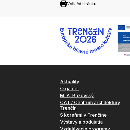
Vytlačiť stránku
Aktuality
O galérii
M. A. Bazovský
CAT / Centrum architektúry
Trenčín
S koreňmi v Trenčíne
Výstavy a podujatia
Vzdelávacie programy