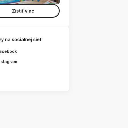
Zistiť viac
y na socialnej sieti
acebook
nstagram