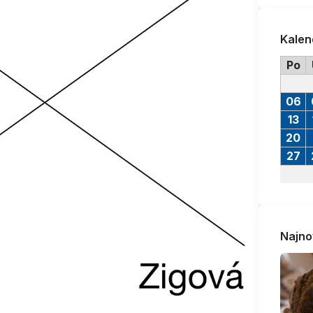
Kalen
Po
06
13
20
27
Najno