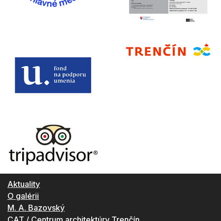
Aktuality
O galérii
M. A. Bazovský
CAT / Centrum architektúry Trenčín