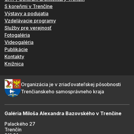
S koreňmi v Trenčíne
Výstavy a podujatia
Vzdelávacie programy
Služby pre verejnosť
Fotogaléria
Videogaléria
Publikácie
Kontakty
Knižnica
Organizácia je v zriaďovateľskej pôsobnosti
Trenčianskeho samosprávneho kraja
Galéria Miloša Alexandra Bazovského v Trenčíne
Palackého 27
Trenčín