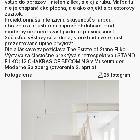
vstup do obrazov – nielen z líca, ale aj z rubu. Maľba tu
nie je chápaná ako plocha, ale ako objekt a priestorový
zážitok.
Projekt prináša intenzívnu skúsenosť s farbou,
obrazom a priestorom naprieč obdobiami – od
moderny cez neo-avantgardu až po súčasnosť.
Súčasťou výstavy sú aj diela, ktoré budú verejnosti
prezentované úplne prvýkrát.
Diela láskavo zapožičiava The Estate of Stano Filko.
Výstava sa čiastočne prekrýva s retrospektívou STANO
FILKO: 12 CHAKRAS OF BECOMING v Museum der
Moderne Salzburg (otvorenie 2. apríla).
Fotogaléria
25 fotografií