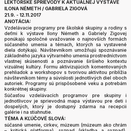
LEKTORSKÉ SPRIEVODY K AKTUÁLNEJ VÝSTAVE
ILONA NÉMETH / GABRIELA ZIGOVÁ
21.9. - 12.11.2017
ANOTÁCIA:
Vzdelávacie programy pre školské skupiny a rodiny s
deťmi k výstave Ilony Németh a Gabriely Zigovej
ponúkajú spoločné uvažovanie o najnovších formách
súčasného umenia a témach, ktorých sa vystavené
diela dotýkajú. Návštevníkom umožňujú spoznávanie
základného jazyka výtvarného umenia prostredníctvom
vlastnej skúsenosti a poznávanie širšieho kontextu
vizuálnej kultúry. Formu aktivizujúcich komentovaných
prehliadok a workshopov s tvorivou aktivitou priblížia
návštevníkom témy a súvislosti jednotlivých diel oboch
autoriek. Programy sú prispôsobené veku a potrebám
konkrétnej skupiny.
Súčasťou vzdelávacích programov pre skupiny i
jednotlivcov je sprievodná mapa výstavou pre deti i
dospelých, ktorý je dostupný zdarma na recepcii
galérie i na stiahnutie.
TÉMA A KĽÚČOVÉ SLOVÁ:
súčasné umenie, cirkev, múzeum (múzeum ako chrám
– kritická platforma), rozpad (skladba a rozpad),