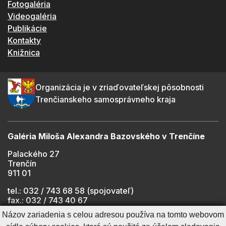
Fotogaléria
Videogaléria
Publikácie
Kontakty
Knižnica
Organizácia je v zriaďovateľskej pôsobnosti
Trenčianskeho samosprávneho kraja
Galéria Miloša Alexandra Bazovského v Trenčíne
Palackého 27
Trenčín
911 01
tel.: 032 / 743 68 58 (spojovateľ)
fax.: 032 / 743 40 67
e-mail:
info@gmab.sk
Názov zariadenia s celou adresou používa na tomto webovom