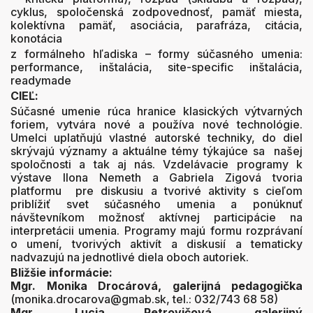
cyklus, spoločenská zodpovednosť, pamäť miesta,
kolektívna pamäť, asociácia, parafráza, citácia,
konotácia
z formálneho hľadiska – formy súčasného umenia:
performance, inštalácia, site-specific inštalácia,
readymade
CIEĽ:
Súčasné umenie rúca hranice klasických výtvarných
foriem, vytvára nové a používa nové technológie.
Umelci uplatňujú vlastné autorské techniky, do diel
skrývajú významy a aktuálne témy týkajúce sa našej
spoločnosti a tak aj nás. Vzdelávacie programy k
výstave Ilona Nemeth a Gabriela Zigová tvoria
platformu pre diskusiu a tvorivé aktivity s cieľom
priblížiť svet súčasného umenia a ponúknuť
návštevníkom možnosť aktívnej participácie na
interpretácii umenia. Programy majú formu rozprávaní
o umení, tvorivých aktivít a diskusií a tematicky
nadvazujú na jednotlivé diela oboch autoriek.
Bližšie informácie:
Mgr. Monika Drocárová, galerijná pedagogička
(monika.drocarova@gmab.sk, tel.: 032/743 68 58)
Mgr. Lucia Petrovičová, galerijný