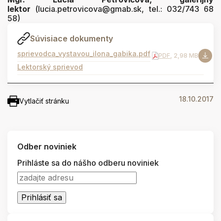
lektor
(lucia.petrovicova@gmab.sk, tel.: 032/743 68
58)
Súvisiace dokumenty
sprievodca_vystavou_ilona_gabika.pdf
PDF
, 2,98 MB
Lektorský sprievod
18.10.2017
Vytlačiť stránku
Odber noviniek
Prihláste sa do nášho odberu noviniek