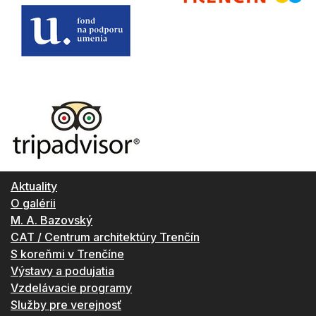
Aktuality
O galérii
M. A. Bazovský
CAT / Centrum architektúry Trenčín
S koreňmi v Trenčíne
Výstavy a podujatia
Vzdelávacie programy
Služby pre verejnosť