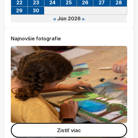
22
23
24
25
26
27
28
29
30
Jún 2026
Najnovšie fotografie
Zistiť viac