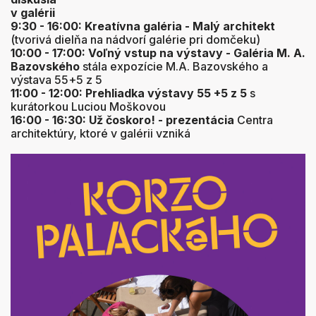
v galérii
9:30 - 16:00: Kreatívna galéria - Malý architekt
(tvorivá dielňa na nádvorí galérie pri domčeku)
10:00 - 17:00: Voľný vstup na výstavy - Galéria M. A.
Bazovského
stála expozície M.A. Bazovského a
výstava 55+5 z 5
11:00 - 12:00: Prehliadka výstavy 55 +5 z 5
s
kurátorkou Luciou Moškovou
16:00 - 16:30: Už čoskoro! - prezentácia
Centra
architektúry, ktoré v galérii vzniká