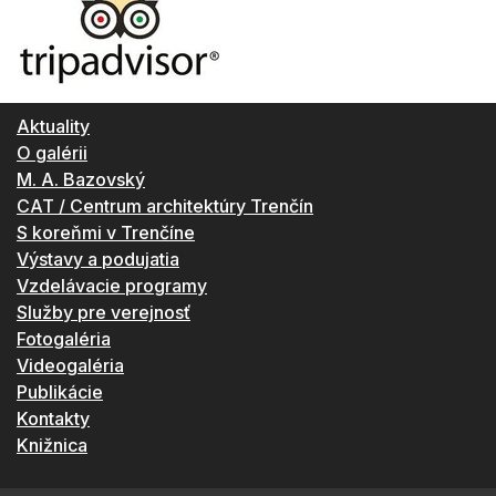
Aktuality
O galérii
M. A. Bazovský
CAT / Centrum architektúry Trenčín
S koreňmi v Trenčíne
Výstavy a podujatia
Vzdelávacie programy
Služby pre verejnosť
Fotogaléria
Videogaléria
Publikácie
Kontakty
Knižnica