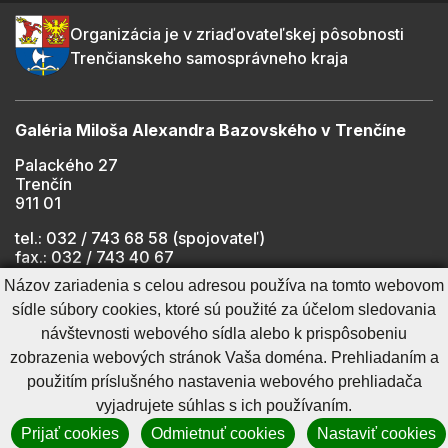
Organizácia je v zriaďovateľskej pôsobnosti
Trenčianskeho samosprávneho kraja
Galéria Miloša Alexandra Bazovského v Trenčíne
Palackého 27
Trenčín
911 01
tel.: 032 / 743 68 58 (spojovateľ)
fax.: 032 / 743 40 67
e-mail:
info@gmab.sk
Názov zariadenia s celou adresou používa na tomto webovom
sídle súbory cookies, ktoré sú použité za účelom sledovania
návštevnosti webového sídla alebo k prispôsobeniu
Cookies nastavenie
Ochrana osobných údajov
zobrazenia webových stránok Vaša doména. Prehliadaním a
Cookies - viac informácií
Vyhlásenie o prístupnosti
použitím príslušného nastavenia webového prehliadača
Technický prevádzkovateľ
Správca obsahu
vyjadrujete súhlas s ich používaním.
Generuje
CMS BUXUS
Prijať cookies
Odmietnuť cookies
Nastaviť cookies