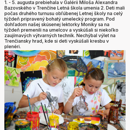
1. - 5. augusta prebiehala v Galérii Miloša Alexandra
Bazovského v Trenčíne Letná škola umenia 2. Deti mali
počas druhého turnusu obľúbenej Letnej školy na celý
týždeň pripravený bohatý umelecký program. Pod
dohľadom našej skúsenej lektorky Moniky sa na
týždeň premenili na umelcov a vyskúšali si niekoľko
zaujímavých výtvarných techník. Nechýbal výlet na
Trenčiansky hrad, kde si deti vyskúšali kresbu v
plenéri.