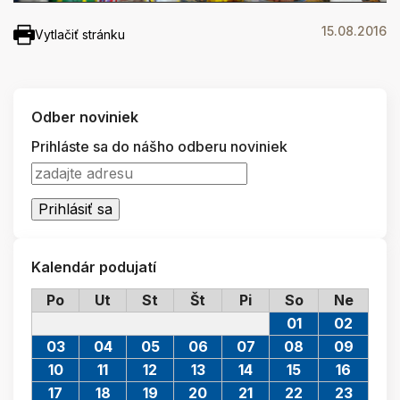
15.08.2016
Vytlačiť stránku
Odber noviniek
Prihláste sa do nášho odberu noviniek
Kalendár podujatí
Po
Ut
St
Št
Pi
So
Ne
01
02
03
04
05
06
07
08
09
10
11
12
13
14
15
16
17
18
19
20
21
22
23