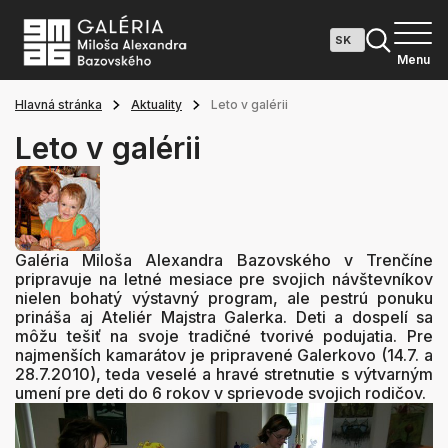
Menu
Hlavná stránka
Aktuality
Leto v galérii
Leto v galérii
Galéria Miloša Alexandra Bazovského v Trenčíne
pripravuje na letné mesiace pre svojich návštevníkov
nielen bohatý výstavný program, ale pestrú ponuku
prináša aj Ateliér Majstra Galerka. Deti a dospelí sa
môžu tešiť na svoje tradičné tvorivé podujatia. Pre
najmenších kamarátov je pripravené Galerkovo (14.7. a
28.7.2010), teda veselé a hravé stretnutie s výtvarným
umení pre deti do 6 rokov v sprievode svojich rodičov.