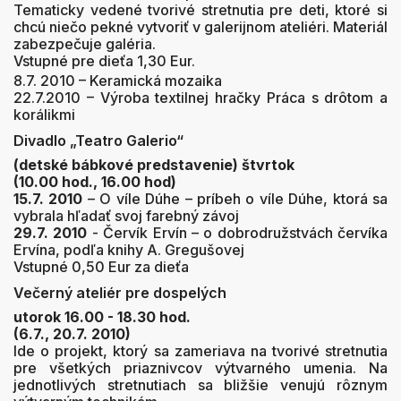
Tematicky vedené tvorivé stretnutia pre deti, ktoré si
chcú niečo pekné vytvoriť v galerijnom ateliéri. Materiál
zabezpečuje galéria.
Vstupné pre dieťa 1,30 Eur.
8.7. 2010 – Keramická mozaika
22.7.2010 – Výroba textilnej hračky Práca s drôtom a
korálikmi
Divadlo „Teatro Galerio“
(detské bábkové predstavenie) štvrtok
(10.00 hod., 16.00 hod)
15.7. 2010
– O víle Dúhe – príbeh o víle Dúhe, ktorá sa
vybrala hľadať svoj farebný závoj
29.7. 2010
- Červík Ervín – o dobrodružstvách červíka
Ervína, podľa knihy A. Gregušovej
Vstupné 0,50 Eur za dieťa
Večerný ateliér pre dospelých
utorok 16.00 - 18.30 hod.
(6.7., 20.7. 2010)
Ide o projekt, ktorý sa zameriava na tvorivé stretnutia
pre všetkých priaznivcov výtvarného umenia. Na
jednotlivých stretnutiach sa bližšie venujú rôznym