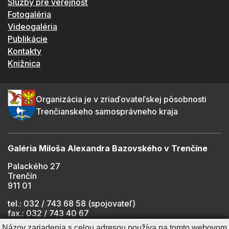
Služby pre verejnosť
Fotogaléria
Videogaléria
Publikácie
Kontakty
Knižnica
Organizácia je v zriaďovateľskej pôsobnosti
Trenčianskeho samosprávneho kraja
Galéria Miloša Alexandra Bazovského v Trenčíne
Palackého 27
Trenčín
911 01
tel.: 032 / 743 68 58 (spojovateľ)
fax.: 032 / 743 40 67
e-mail:
info@gmab.sk
Názov zariadenia s celou adresou používa na tomto webovom