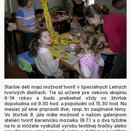
Staršie deti majú možnosť tvoriť v špeciálnych Letných
tvorivých dielňach. Tie sú určené pre vekovú skupinu
6-14 rokov a budú prebiehať vždy vo štvrtok
dopoludnia od 9.30 hod. a popoludní od 15.30 hod. Na
mesiac júl sme pripravili dve, resp. tri zaujímavé témy.
Vo štvrtok 8. júla máte možnosť v našom galerijnom
ateliéri tvoriť keramickú mozaiku (8.7.) a o dva týždne
na to si môžete vyskúšať výrobu textilnej hračky alebo