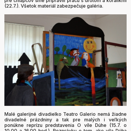
pre chlapcov sme pripravili prácu s drôtom a korálikmi
(22.7.). Všetok materiál zabezpečuje galéria.
Malé galerijné divadielko Teatro Galerio nemá žiadne
divadelné prázdniny a tak pre malých i veľkých
ponúkne reprízu predstavenia O víle Dúhe (15.7. o
10.00 a 16.00 hod.). Rozprávku o tom, ako víla Dúha