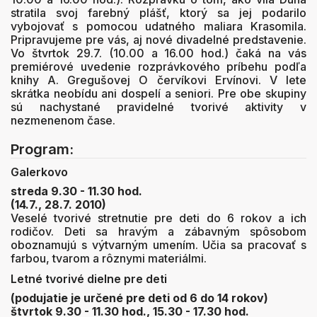
stratila svoj farebný plášť, ktorý sa jej podarilo
vybojovať s pomocou udatného maliara Krasomila.
Pripravujeme pre vás, aj nové divadelné predstavenie.
Vo štvrtok 29.7. (10.00 a 16.00 hod.) čaká na vás
premiérové uvedenie rozprávkového príbehu podľa
knihy A. Gregušovej O červíkovi Ervínovi. V lete
skrátka neobídu ani dospelí a seniori. Pre obe skupiny
sú nachystané pravidelné tvorivé aktivity v
nezmenenom čase.
Program:
Galerkovo
streda 9.30 - 11.30 hod.
(14.7., 28.7. 2010)
Veselé tvorivé stretnutie pre deti do 6 rokov a ich
rodičov. Deti sa hravým a zábavným spôsobom
oboznamujú s výtvarným umením. Učia sa pracovať s
farbou, tvarom a rôznymi materiálmi.
Letné tvorivé dielne pre deti
(podujatie je určené pre deti od 6 do 14 rokov)
štvrtok 9.30 - 11.30 hod., 15.30 - 17.30 hod.