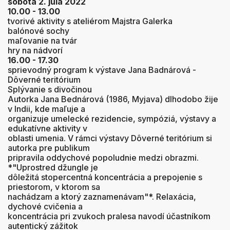
sobota 2. júla 2022
10.00 - 13.00
tvorivé aktivity s ateliérom Majstra Galerka
balónové sochy
maľovanie na tvár
hry na nádvorí
16.00 - 17.30
sprievodný program k výstave Jana Badnárová -
Dôverné teritórium
Splývanie s divočinou
Autorka Jana Bednárová (1986, Myjava) dlhodobo žije
v Indii, kde maľuje a
organizuje umelecké rezidencie, sympóziá, výstavy a
edukatívne aktivity v
oblasti umenia. V rámci výstavy Dôverné teritórium si
autorka pre publikum
pripravila oddychové popoludnie medzi obrazmi.
*"Uprostred džungle je
dôležitá stopercentná koncentrácia a prepojenie s
priestorom, v ktorom sa
nachádzam a ktorý zaznamenávam"*. Relaxácia,
dychové cvičenia a
koncentrácia pri zvukoch pralesa navodí účastníkom
autentický zážitok