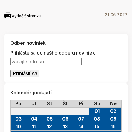
21.06.2022
Vytlačiť stránku
Odber noviniek
Prihláste sa do nášho odberu noviniek
Kalendár podujatí
Po
Ut
St
Št
Pi
So
Ne
01
02
03
04
05
06
07
08
09
10
11
12
13
14
15
16