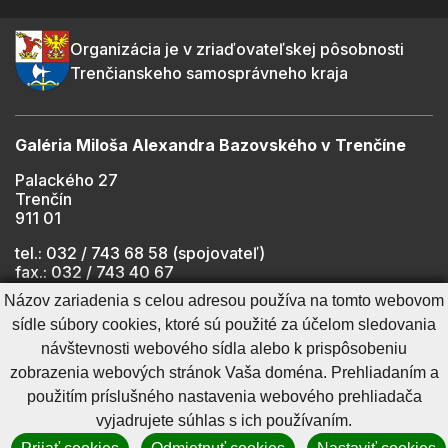
Organizácia je v zriaďovateľskej pôsobnosti
Trenčianskeho samosprávneho kraja
Galéria Miloša Alexandra Bazovského v Trenčíne
Palackého 27
Trenčín
911 01
tel.: 032 / 743 68 58 (spojovateľ)
fax.: 032 / 743 40 67
e-mail:
info@gmab.sk
Názov zariadenia s celou adresou používa na tomto webovom
sídle súbory cookies, ktoré sú použité za účelom sledovania
návštevnosti webového sídla alebo k prispôsobeniu
Cookies nastavenie
Ochrana osobných údajov
zobrazenia webových stránok Vaša doména. Prehliadaním a
Cookies - viac informácií
Vyhlásenie o prístupnosti
použitím príslušného nastavenia webového prehliadača
Technický prevádzkovateľ
Správca obsahu
vyjadrujete súhlas s ich používaním.
Generuje
CMS BUXUS