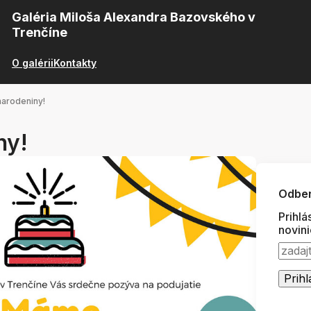
Galéria Miloša Alexandra Bazovského v
Trenčíne
O galérii
Kontakty
arodeniny!
ny!
Odber
Prihlá
novin