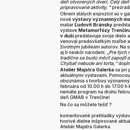
deň otvorených dverí. Celý deň 
pripravované aktivity,
“
prezrad
Okrem stálych expozícií sú v gal
nové
výstavy významných mal
maliar
Ľudovít Bránsky
predsta
výstave
Metamorfózy Trenčína
v duši
predstavuje svoje dielo 
venoval predovšetkým maľbe a 
životným jubileám autorov. Na 
aj tí neskôr narodení.
„Pre tých 
tradične sa budú môcť zapojiť d
Chýbať nebude ani torta,
“
dopln
Ateliér Majstra Galerka
sa pri 
aktuálnymi výstavami. Pomocou 
oboznámia s tvorbou významných
februára od 10.00 h do 17.00 h k
nemáte program na druhú februá
deň GMAB v Trenčíne!
Na čo sa môžete tešiť ?
komentované prehliadky výstav 
tvorivé dielne inšpirované akt
Ateliér Majstra Galerka