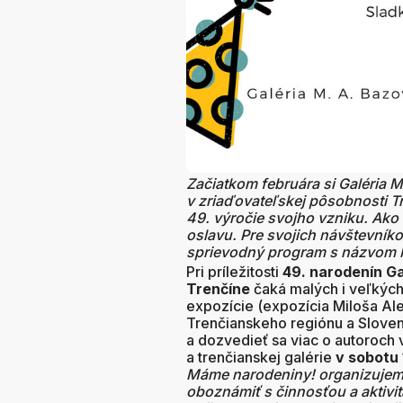
Začiatkom februára si Galéria
v zriaďovateľskej pôsobnosti 
49. výročie svojho vzniku. Ako
oslavu. Pre svojich návštevníko
sprievodný program s názvom
Pri príležitosti
49. narodenín G
Trenčíne
čaká malých i veľkých 
expozície (expozícia Miloša A
Trenčianskeho regiónu a Sloven
a dozvedieť sa viac o autoroch 
a trenčianskej galérie
v sobotu 
Máme narodeniny! organizujeme
oboznámiť s činnosťou a aktivit