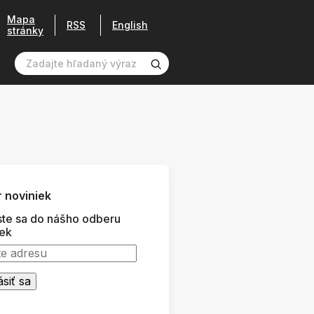
Mapa
RSS
English
stránky
 noviniek
ste sa do nášho odberu
iek