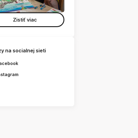
Zistiť viac
y na socialnej sieti
acebook
nstagram