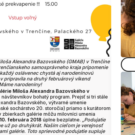
 Miloša Alexandra Bazovského (GMAB) v Trenčíne
Trenčianskeho samosprávneho kraja pripomenie
 každý oslávenec chystá aj narodeninovú
v pripravila na druhý februárový víkend
 Máme narodeniny!
alérie Miloša Alexandra Bazovského v
návštevníkov bohatý program. Prejsť si tri stále
lexandra Bazovského, výtvarné umenie
ské sochárstvo 20. storočia) priamo s kurátorom
v zbierkach galérie môžu milovníci umenia
10. februára 2018
úplne bezplatne.
„Podujatie
 už po druhýkrát. Naším cieľom je verejnosť
ami galérie. Toto sprievodné podujatie supluje