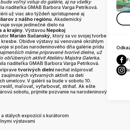
bude voľný vstup do galérie, aj na všetky
ila riaditeľka GMAB Barbora Varga Petríková.
érii už viac ako týždeň sprístupnené aj
iarov z nášho regiónu
. Akademický
vuje svoje jedinečné dielo na
 a krajiny
. Výstavou
Nepokoj
autor
Marián Sučanský
, ktorý sa vo svojej tvorbe
kresbe. Obidve výstavy sú venované okrúhlym
svoje si počas narodeninového dňa galérie prídu
Odkaz
najmenších máme pripravené tvorivé dielne, už
o obľúbených aktivít Ateliéru Majstra Galerka.
F
ila riaditeľka GMAB Barbora Varga Petríková.
príprave
tvorivých dielní
nechal inšpirovať
I
zaujímavých výtvarných aktivít sa deti
 umelcov. V galérii sa bude v sobotu 10.
resliť, maľovať, vyfarbovať, strihať. Ak ešte
rovú sobotu, prijmite pozvanie na narodeninový
a stálych expozícií s kurátorom
uálnymi výstavami