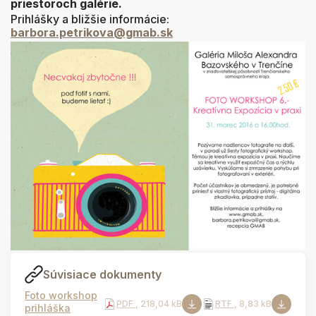
priestoroch galérie.
Prihlášky a bližšie informácie:
barbora.petrikova@gmab.sk
Súvisiace dokumenty
Foto workshop
PDF
, 218,04 kB
RTF
, 8,83 kB
prihláška