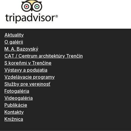
Aktuality
O galérii
M. A. Bazovský
CAT / Centrum architektúry Trenčín
S koreňmi v Trenčíne
Výstavy a podujatia
Vzdelávacie programy
Služby pre verejnosť
Fotogaléria
Videogaléria
Publikácie
Kontakty
Knižnica