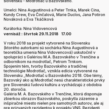
slovensku - Modrotlač u Bazovského.
Umelci: Nina Augustínová a Peter Trnka, Marek Cina,
Kundy Crew, Eva Činčalová, Marie Duclos, Jana Potiron
Nováková a Eva Tkáčiková
Kurátorka: Nina Vidovencová
vernisáž : štvrtok 29.11.2018 17.00
V roku 2018 sa projekt vytvorené na Slovensku
(ktorého autorkami sú sochárka Nina Augustínová a
teoretička umenia Nina Vidovencová) uskutočnil v
spolupráci s Galériou M.A. Bazovského v Trenčíne a
odborníkom na modrotlač, Petrom Trnkom.
Spojením tém, tvorby Bazovského a tradičnej
technológie Modrotlač, vznikla edícia vytvorené na
Slovensku _Modrotlač u Bazovského 2018. Obe témy,
Bazovský ako aj Modrotlač nesú charakteristické prvky
pre Slovenskú ľudovú kultúru a vychádzajú z obdobia
20. storočia.
Galéria M. A. Bazovského v Trenčíne, ktorá disponuje
zbierkou obrazov Bazovského, poskytla zázemie a
inšpiračné miesto nielen pre samotných autorov, ale aj
pre prizvaných rezidentov k projektu VNS. Rezidenti