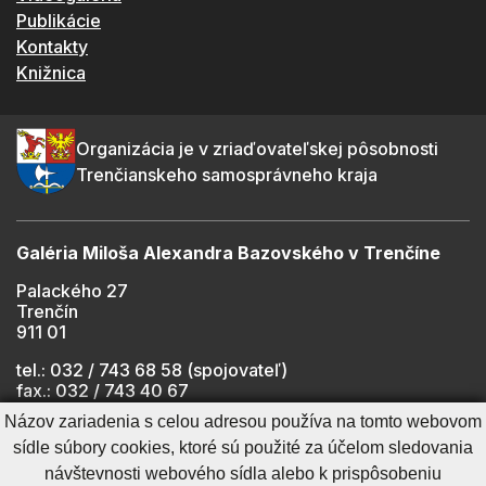
Publikácie
Kontakty
Knižnica
Organizácia je v zriaďovateľskej pôsobnosti
Trenčianskeho samosprávneho kraja
Galéria Miloša Alexandra Bazovského v Trenčíne
Palackého 27
Trenčín
911 01
tel.: 032 / 743 68 58 (spojovateľ)
fax.: 032 / 743 40 67
e-mail:
info@gmab.sk
Názov zariadenia s celou adresou používa na tomto webovom
sídle súbory cookies, ktoré sú použité za účelom sledovania
návštevnosti webového sídla alebo k prispôsobeniu
Cookies nastavenie
Ochrana osobných údajov