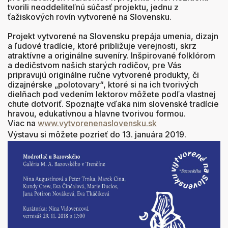
tvorili neoddeliteľnú súčasť projektu, jednu z
ťažiskových rovín vytvorené na Slovensku.
Projekt vytvorené na Slovensku prepája umenia, dizajn
a ľudové tradície, ktoré približuje verejnosti, skrz
atraktívne a originálne suveníry. Inšpirované folklórom
a dedičstvom našich starých rodičov, pre Vás
pripravujú originálne ručne vytvorené produkty, či
dizajnérske „polotovary“, ktoré si na ich tvorivých
dielňach pod vedením lektorov môžete podľa vlastnej
chute dotvoriť. Spoznajte vďaka nim slovenské tradície
hravou, edukatívnou a hlavne tvorivou formou.
Viac na
www.vytvorenenaslovensku.sk
Výstavu si môžete pozrieť do 13. januára 2019.