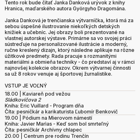
Tento rok bude čítať Janka Danková urývok z knihy
Hranica, maďarského autora Györgyho Dragomána.
Janka Danková je trenčianska výtvarníčka, ktorá má za
sebou úspešné ilustrovanie niekoľkých detských
knižiek a učebníc. Jej obrazy boli prezentované na
vlastnej autorskej výstave. Primárne sa vo svojej práci
sústreďuje na personalizované ilustrácie a moderný,
ručne kreslený dizajn, ktorý následne aplikuje na rôzne
úžitkové predmety. Rada pracuje s rozmanitými
materiálmi a obmieňa techniky - čo predstaví aj v rámci
najnovšej kolekcie obrazov. Okrem výtvarnej činnosti
sa už 8 rokov venuje aj športovej žurnalistike.
VSTUP JE VOĽNÝ
18.00 | Kaviareň pod vežou
Sládkovičova 2
Kniha: Eric Vuillard - Program dňa
Číta: pesničkár a karikaturista
Ľubomír Benkovič
19.00 | Pódium na Mierovom námestí
Kniha: Javier Marìas - Keď som bol smrteľný
Číta: pesničkár
Archívny chlapec
20.00 | Centrum pre rodinu Trenčín