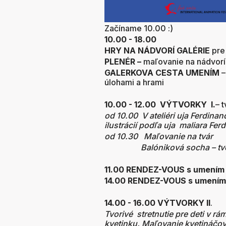
Začíname 10.00 :)
10.00 - 18.00
HRY NA NÁDVORÍ GALÉRIE
pre
PLENÉR –
maľovanie na nádvorí
GALERKOVA CESTA UMENÍM
–
úlohami a hrami
10.00 - 12.00 VÝTVORKY I.
– t
od 10.00 V ateliéri uja Ferdina
ilustrácií podľa uja maliara Fe
od 10.30 Maľovanie na tvár
Balóniková socha – tvoreni
11.00 RENDEZ-VOUS s umením 
14.00 RENDEZ-VOUS s umením
14.00 - 16.00 VÝTVORKY II
.
Tvorivé stretnutie pre deti v rá
kvetinku. Maľovanie kvetináčov,