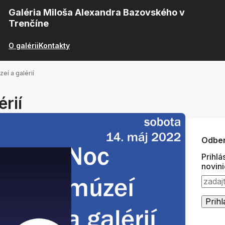
Galéria Miloša Alexandra Bazovského v
Trenčíne
O galérii
Kontakty
eí a galérií
rií
Odber
Prihlá
novin