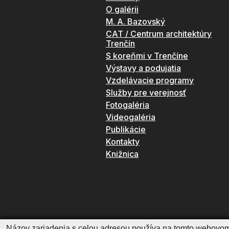
O galérii
M. A. Bazovský
CAT / Centrum architektúry
Trenčín
S koreňmi v Trenčíne
Výstavy a podujatia
Vzdelávacie programy
Služby pre verejnosť
Fotogaléria
Videogaléria
Publikácie
Kontakty
Knižnica
Názov zariadenia s celou adresou používa na tomto webovom 