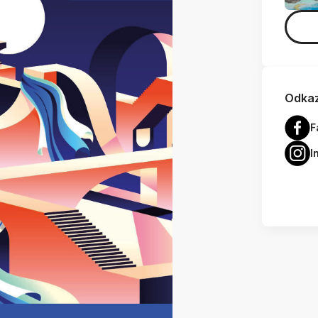
Odkaz
F
I