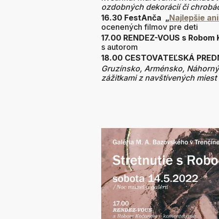
ozdobných dekorácií či chrobáč
16.30 FestAnča
„
Najlepšie an
ocenených filmov pre deti
17.00 RENDEZ-VOUS s Robom
s autorom
18.00
CESTOVATEĽSKÁ PREDN
Gruzínsko, Arménsko, Náhorný
zážitkami z navštívených miest