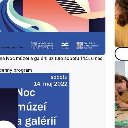
a Noc múzeí a galérií už túto sobotu 14.5. u nás
d
enný program