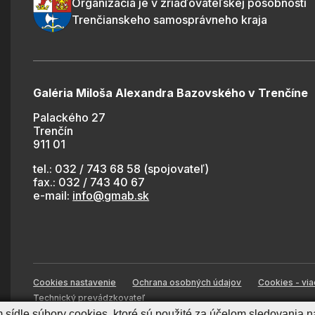
Organizácia je v zriaďovateľskej pôsobnosti
Trenčianskeho samosprávneho kraja
Galéria Miloša Alexandra Bazovského v Trenčíne
Palackého 27
Trenčín
911 01
tel.: 032 / 743 68 58 (spojovateľ)
fax.: 032 / 743 40 67
e-mail:
info@gmab.sk
Cookies nastavenie
Ochrana osobných údajov
Cookies - via
Technický prevádzkovateľ
sídle súbory cookies, ktoré sú použité za účelom sledovania n