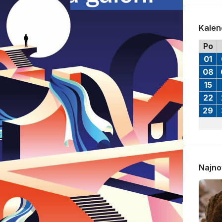
Kalen
Po
01
08
15
22
29
Najno