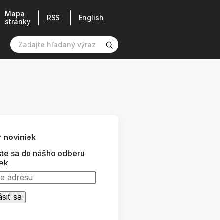
Mapa
RSS
English
stránky
 noviniek
ste sa do nášho odberu
iek