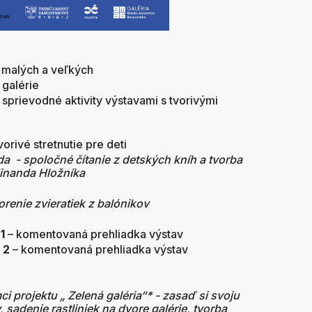
 malých a veľkých
 galérie
 sprievodné aktivity výstavami s tvorivými
vorivé stretnutie pre deti
nda - spoločné čítanie z detských kníh a tvorba
rdinanda Hložníka
e zvieratiek z balónikov
1
– komentovaná prehliadka výstav
 2
– komentovaná prehliadka výstav
mci projektu „ Zelená galéria“* - zasaď si svoju
 sadenie rastliniek na dvore galérie, tvorba