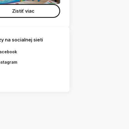
Zistiť viac
y na socialnej sieti
acebook
nstagram