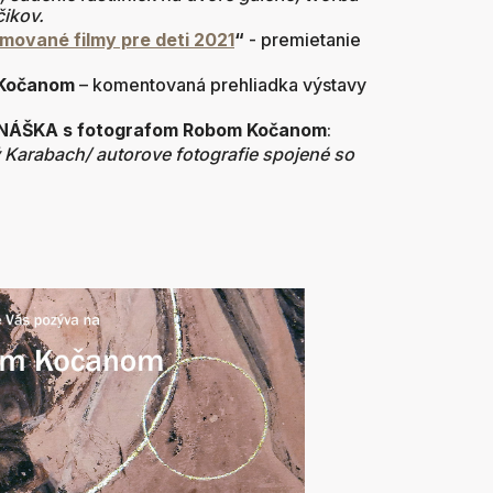
ikov.
imované filmy pre deti 2021
“
- premietanie
 Kočanom
– komentovaná prehliadka výstavy
ÁŠKA s fotografom Robom Kočanom
:
 Karabach/
autorove fotografie spojené so