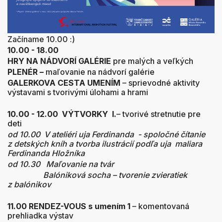
Začíname 10.00 :)
10.00 - 18.00
HRY NA NÁDVORÍ GALÉRIE
pre malých a veľkých
PLENÉR –
maľovanie na nádvorí galérie
GALERKOVA CESTA UMENÍM
– sprievodné aktivity
výstavami s tvorivými úlohami a hrami
10.00 - 12.00 VÝTVORKY I.
– tvorivé stretnutie pre
deti
od 10.00 V ateliéri uja Ferdinanda - spoločné čítanie
z detských kníh a tvorba ilustrácií podľa uja maliara
Ferdinanda Hložníka
od 10.30 Maľovanie na tvár
Balóniková socha – tvorenie zvieratiek
z balónikov
11.00 RENDEZ-VOUS s umením 1
– komentovaná
prehliadka výstav