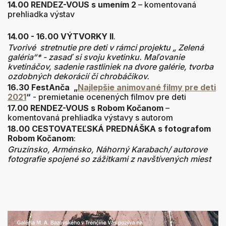
14.00 RENDEZ-VOUS s umením 2
– komentovaná
prehliadka výstav
14.00 - 16.00 VÝTVORKY II
.
Tvorivé stretnutie pre deti v rámci projektu „ Zelená
galéria“* - zasaď si svoju kvetinku. Maľovanie
kvetináčov, sadenie rastliniek na dvore galérie, tvorba
ozdobných dekorácií či chrobáčikov.
16.30 FestAnča
„
Najlepšie animované filmy pre deti
2021
“
- premietanie ocenených filmov pre deti
17.00 RENDEZ-VOUS s Robom Kočanom
–
komentovaná prehliadka výstavy s autorom
18.00
CESTOVATEĽSKÁ PREDNÁŠKA s fotografom
Robom Kočanom
:
Gruzínsko, Arménsko, Náhorný Karabach/
autorove
fotografie spojené so zážitkami z navštívených miest