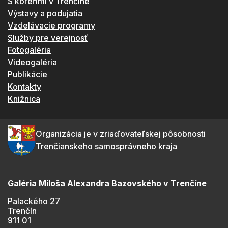
S koreňmi v Trenčíne
Výstavy a podujatia
Vzdelávacie programy
Služby pre verejnosť
Fotogaléria
Videogaléria
Publikácie
Kontakty
Knižnica
Organizácia je v zriaďovateľskej pôsobnosti
Trenčianskeho samosprávneho kraja
Galéria Miloša Alexandra Bazovského v Trenčíne
Palackého 27
Trenčín
911 01