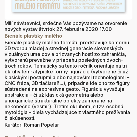
Milí návštevníci, srdečne Vás pozývame na otvorenie
nových výstav štvrtok 27. februára 2020 17.00
Bienále plastiky malého
Bienále plastiky malého formátu predstavuje komornú
3D tvorbu mladej a strednej generácie slovenských
vizuálnych umelcov a prizvaných hostí zo zahraničia,
vytvorenú prevažne v priebehu posledných dvoch-
troch rokov. Tematicky sa tento ročník orientuje na tri
okruhy tém: atypické formy figurácie (vytvorené či už
klasickými postupmi alebo najnovšími technológiami –
CNC fréza, 3D tlačiareň...), prípadne ide o torzo figúry
sústredené na expresívne gesto. Figuráciu vyvažuje
abstrakcia – či už klasická geometria alebo
anorganické štrukturálne objekty zamerané na
nekonečno (vesmír). Tretím okruhom je tzv. osobná
mytológia – diela vychádzajúce z vlastného prežívania
či skúsenosti.
Kurátor: Roman Popelár