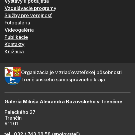
Výstavy a podujatia
Vzdelávacie programy
Služby pre verejnosť
Fotogaléria
Videogaléria
Publikácie
Kontakty
Knižnica
Organizácia je v zriaďovateľskej pôsobnosti
Trenčianskeho samosprávneho kraja
Galéria Miloša Alexandra Bazovského v Trenčíne
Palackého 27
Trenčín
911 01
tel.: 032 / 743 68 58 (spojovateľ)