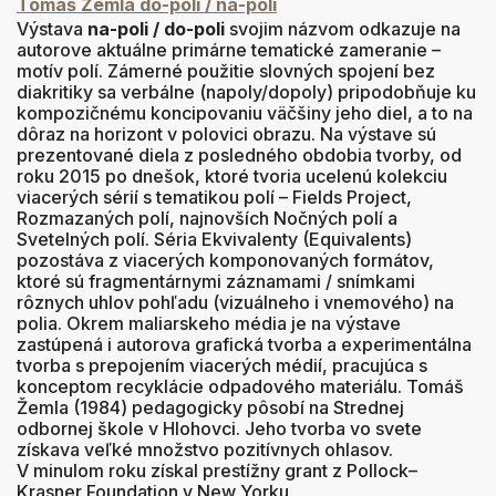
Tomáš Žemla do-poli / na-poli
Výstava
na-poli / do-poli
svojim názvom odkazuje na
autorove aktuálne primárne tematické zameranie –
motív polí. Zámerné použitie slovných spojení bez
diakritiky sa verbálne (napoly/dopoly) pripodobňuje ku
kompozičnému koncipovaniu väčšiny jeho diel, a to na
dôraz na horizont v polovici obrazu. Na výstave sú
prezentované diela z posledného obdobia tvorby, od
roku 2015 po dnešok, ktoré tvoria ucelenú kolekciu
viacerých sérií s tematikou polí – Fields Project,
Rozmazaných polí, najnovších Nočných polí a
Svetelných polí. Séria Ekvivalenty (Equivalents)
pozostáva z viacerých komponovaných formátov,
ktoré sú fragmentárnymi záznamami / snímkami
rôznych uhlov pohľadu (vizuálneho i vnemového) na
polia. Okrem maliarskeho média je na výstave
zastúpená i autorova grafická tvorba a experimentálna
tvorba s prepojením viacerých médií, pracujúca s
konceptom recyklácie odpadového materiálu. Tomáš
Žemla (1984) pedagogicky pôsobí na Strednej
odbornej škole v Hlohovci. Jeho tvorba vo svete
získava veľké množstvo pozitívnych ohlasov.
V minulom roku získal prestížny grant z Pollock–
Krasner Foundation v New Yorku.