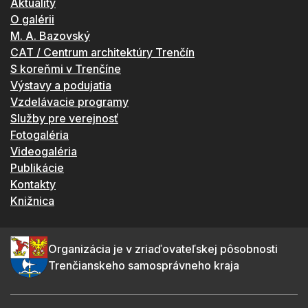
Aktuality
O galérii
M. A. Bazovský
CAT / Centrum architektúry Trenčín
S koreňmi v Trenčíne
Výstavy a podujatia
Vzdelávacie programy
Služby pre verejnosť
Fotogaléria
Videogaléria
Publikácie
Kontakty
Knižnica
Organizácia je v zriaďovateľskej pôsobnosti
Trenčianskeho samosprávneho kraja