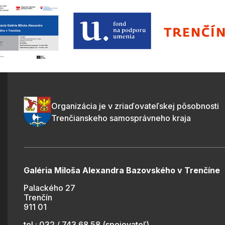
Organizácia je v zriaďovateľskej pôsobnosti
Trenčianskeho samosprávneho kraja
Galéria Miloša Alexandra Bazovského v Trenčíne
Palackého 27
Trenčín
911 01
tel.: 032 / 743 68 58 (spojovateľ)