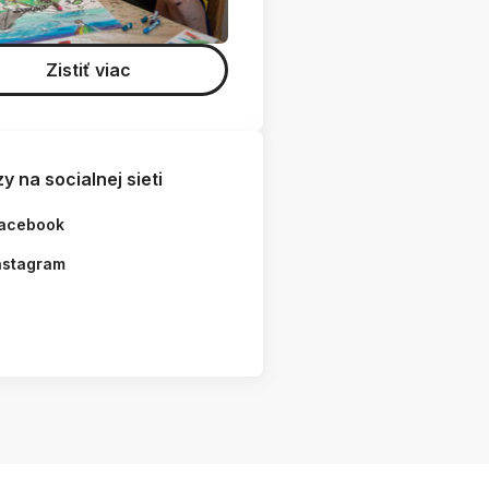
Zistiť viac
y na socialnej sieti
acebook
nstagram