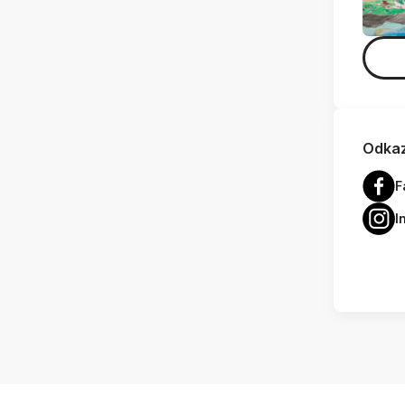
Odkaz
F
I