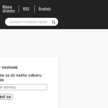
Mapa
RSS
English
stránky
 noviniek
ste sa do nášho odberu
iek