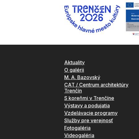
Aktuality
O galérii
M. A. Bazovský
CAT / Centrum architektúry
Trenčín
S koreňmi v Trenčíne
Výstavy a podujatia
Vzdelávacie programy
Služby pre verejnosť
Fotogaléria
Videogaléria