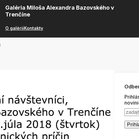
Galéria Miloša Alexandra Bazovského v
Trenčíne
O galérii
Kontakty
M
Odber
Prihlá
novin