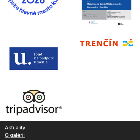
Aktuality
O galérii