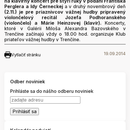
na klavírny koncert pre štyri ruky v podaní Františka
Perglera a Idy Černeckej
a v druhý novembrový deň
(2.11.) je pre priaznivcov vážnej hudby pripravený
violončelový recitál Jozefa Podhoranského
(violončelo) a Márie Heinzovej (klavír).
Koncerty,
ktoré v Galérii Miloša Alexandra Bazovského v
Trenčíne začínajú vždy o 18.00 hod. organizuje Klub
priateľov vážnej hudby v Trenčíne.
19.09.2014
Vytlačiť stránku
Odber noviniek
Prihláste sa do nášho odberu noviniek