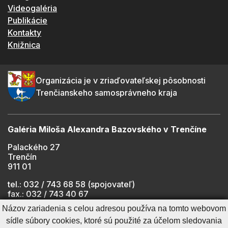
Videogaléria
Publikácie
Kontakty
Knižnica
Organizácia je v zriaďovateľskej pôsobnosti
Trenčianskeho samosprávneho kraja
Galéria Miloša Alexandra Bazovského v Trenčíne
Palackého 27
Trenčín
911 01
tel.: 032 / 743 68 58 (spojovateľ)
fax.: 032 / 743 40 67
e-mail:
info@gmab.sk
Názov zariadenia s celou adresou používa na tomto webovom
sídle súbory cookies, ktoré sú použité za účelom sledovania