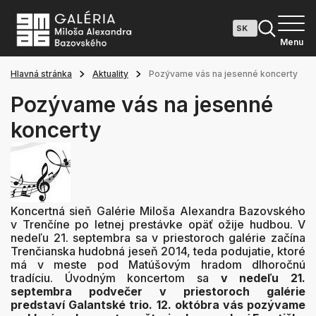
Menu
Hlavná stránka
Aktuality
Pozývame vás na jesenné koncerty
Pozývame vás na jesenné
koncerty
Koncertná sieň Galérie Miloša Alexandra Bazovského
v Trenčíne po letnej prestávke opäť ožije hudbou. V
nedeľu 21. septembra sa v priestoroch galérie začína
Trenčianska hudobná jeseň 2014, teda podujatie, ktoré
má v meste pod Matúšovým hradom dlhoročnú
tradíciu. Úvodným koncertom sa
v nedeľu 21.
septembra podvečer v priestoroch galérie
predstaví Galantské trio. 12. októbra vás pozývame