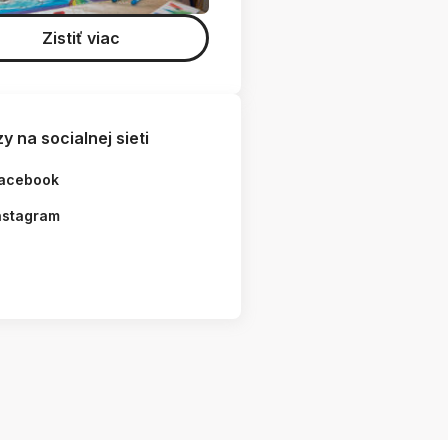
Zistiť viac
y na socialnej sieti
acebook
nstagram