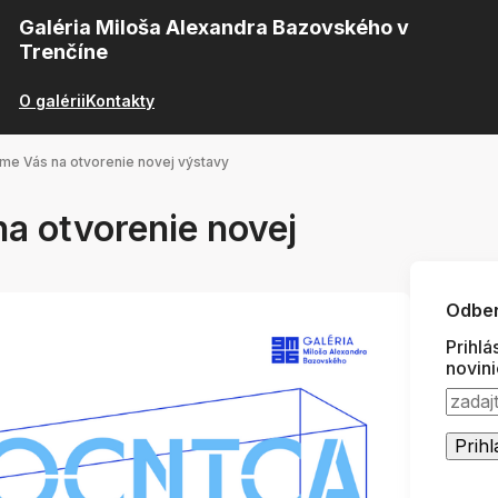
Galéria Miloša Alexandra Bazovského v
Trenčíne
O galérii
Kontakty
me Vás na otvorenie novej výstavy
a otvorenie novej
Odber
Prihlá
novin