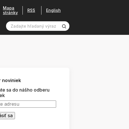
Mapa
RSS
English
stránky
 noviniek
ste sa do nášho odberu
iek