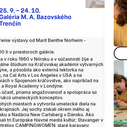
enie výstavy od Marit Benthe Norheim -
0 h v priestoroch galérie.
a v roku 1960 v Nórsku a v súčasnosti žije a
álne štúdium na Kráľovskej akadémii výtvarných
ne, a pôsobila ako externá lektorka na
, na Cal Arts v Los Angeles v USA a na
ách v Spojenom kráľovstve, ako napríklad na
ts a Royal Academy v Londýne.
ská účasť, priama angažovanosť a spolupráca sú
trukcii umeleckých konceptov.
ých miestach a vytvorila umelecké diela na
ajinách. Jej sochy získali okrem iného aj
ku a Nadácia New Carlsberg v Dánsku. Ako
li tri Európske hlavné mestá kultúr; Stavanger v
portrétov CAMPINGWOMEN; ​​staré karavany