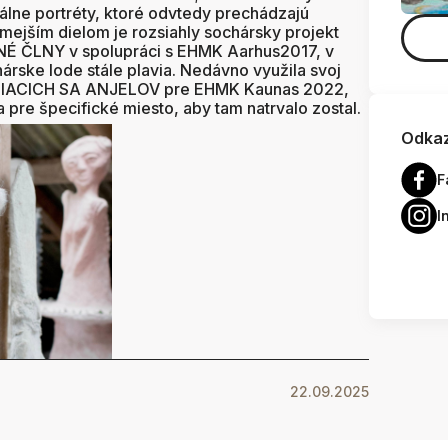
lne portréty, ktoré odvtedy prechádzajú
ámejším dielom je rozsiahly sochársky projekt
É ČLNY v spolupráci s EHMK Aarhus2017, v
hárske lode stále plavia. Nedávno využila svoj
VALIACICH SA ANJELOV pre EHMK Kaunas 2022,
a pre špecifické miesto, aby tam natrvalo zostal.
Odkaz
F
I
22.09.2025