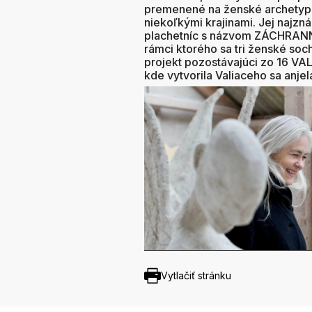
premenené na ženské archetypá
niekoľkými krajinami. Jej najzn
plachetníc s názvom ZÁCHRANN
rámci ktorého sa tri ženské soc
projekt pozostávajúci zo 16 
kde vytvorila Valiaceho sa anjel
Vytlačiť stránku