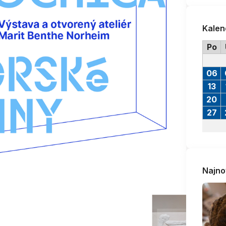
Kalen
Po
06
13
20
27
Najno