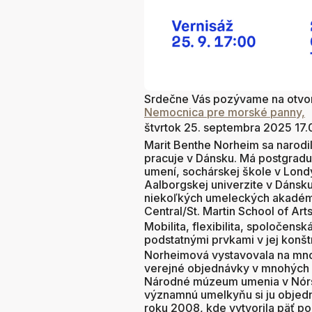
Srdečne Vás pozývame na otvor
Nemocnica pre morské panny,
štvrtok 25. septembra 2025 17.0
Marit Benthe Norheim sa narodil
pracuje v Dánsku. Má postgradu
umení, sochárskej škole v Londý
Aalborgskej univerzite v Dánsku
niekoľkých umeleckých akadémi
Central/St. Martin School of Ar
Mobilita, flexibilita, spoločen
podstatnými prvkami v jej konš
Norheimová vystavovala na mnoh
verejné objednávky v mnohých kr
Národné múzeum umenia v Nórs
významnú umelkyňu si ju objedna
roku 2008, kde vytvorila päť 