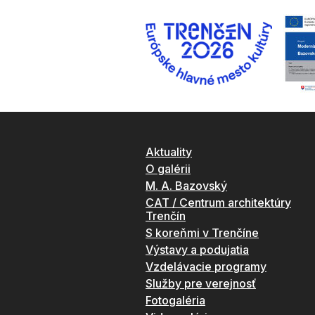
Aktuality
O galérii
M. A. Bazovský
CAT / Centrum architektúry
Trenčín
S koreňmi v Trenčíne
Výstavy a podujatia
Vzdelávacie programy
Služby pre verejnosť
Fotogaléria