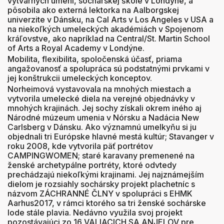
výtvarných umení, sochárskej škole v Londýne, a
pôsobila ako externá lektorka na Aalborgskej
univerzite v Dánsku, na Cal Arts v Los Angeles v USA a
na niekoľkých umeleckých akadémiách v Spojenom
kráľovstve, ako napríklad na Central/St. Martin School
of Arts a Royal Academy v Londýne.
Mobilita, flexibilita, spoločenská účasť, priama
angažovanosť a spolupráca sú podstatnými prvkami v
jej konštrukcii umeleckých konceptov.
Norheimová vystavovala na mnohých miestach a
vytvorila umelecké diela na verejné objednávky v
mnohých krajinách. Jej sochy získali okrem iného aj
Národné múzeum umenia v Nórsku a Nadácia New
Carlsberg v Dánsku. Ako významnú umelkyňu si ju
objednali tri Európske hlavné mestá kultúr; Stavanger v
roku 2008, kde vytvorila päť portrétov
CAMPINGWOMEN; ​​staré karavany premenené na
ženské archetypálne portréty, ktoré odvtedy
prechádzajú niekoľkými krajinami. Jej najznámejším
dielom je rozsiahly sochársky projekt plachetníc s
názvom ZÁCHRANNÉ ČLNY v spolupráci s EHMK
Aarhus2017, v rámci ktorého sa tri ženské sochárske
lode stále plavia. Nedávno využila svoj projekt
pozostávajúci zo 16 VALIACICH SA ANJELOV pre