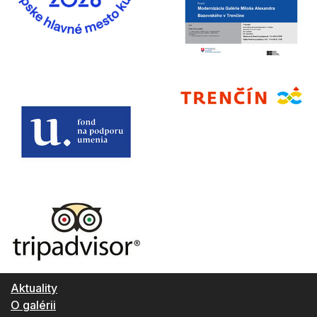
Aktuality
O galérii