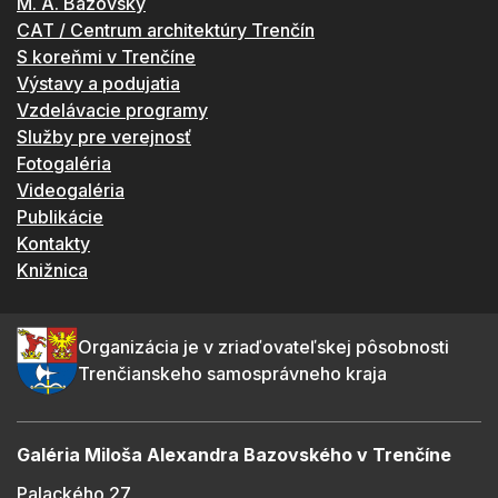
M. A. Bazovský
CAT / Centrum architektúry Trenčín
S koreňmi v Trenčíne
Výstavy a podujatia
Vzdelávacie programy
Služby pre verejnosť
Fotogaléria
Videogaléria
Publikácie
Kontakty
Knižnica
Organizácia je v zriaďovateľskej pôsobnosti
Trenčianskeho samosprávneho kraja
Galéria Miloša Alexandra Bazovského v Trenčíne
Palackého 27