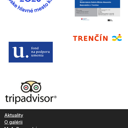
Aktuality
O galérii