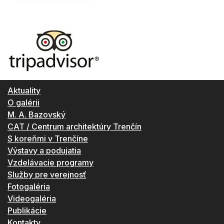
Aktuality
O galérii
M. A. Bazovský
CAT / Centrum architektúry Trenčín
S koreňmi v Trenčíne
Výstavy a podujatia
Vzdelávacie programy
Služby pre verejnosť
Fotogaléria
Videogaléria
Publikácie
Kontakty