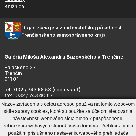
Knižnica
Organizácia je v zriaďovateľskej pôsobnosti
Trenčianskeho samosprávneho kraja
Galéria Miloša Alexandra Bazovského v Trenčíne
Palackého 27
Trenčín
911 01
tel.: 032 / 743 68 58 (spojovateľ)
fax.: 032 / 743 40 67
e-mail:
info@gmab.sk
Názov zariadenia s celou adresou používa na tomto webovom
sídle súbory cookies, ktoré sú použité za účelom sledovania
návštevnosti webového sídla alebo k prispôsobeniu
Cookies nastavenie
Ochrana osobných údajov
zobrazenia webových stránok Vaša doména. Prehliadaním a
Cookies - viac informácií
Vyhlásenie o prístupnosti
použitím príslušného nastavenia webového prehliadača
Technický prevádzkovateľ
Správca obsahu