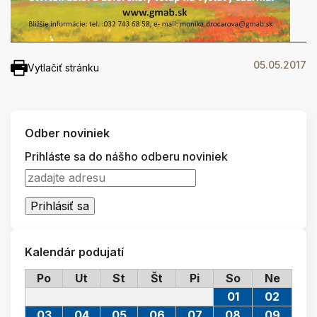
05.05.2017
Vytlačiť stránku
Odber noviniek
Prihláste sa do nášho odberu noviniek
Kalendár podujatí
Po
Ut
St
Št
Pi
So
Ne
01
02
03
04
05
06
07
08
09