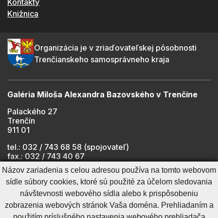
Kontakty
Knižnica
Organizácia je v zriaďovateľskej pôsobnosti
Trenčianskeho samosprávneho kraja
Galéria Miloša Alexandra Bazovského v Trenčíne
Palackého 27
Trenčín
911 01
tel.: 032 / 743 68 58 (spojovateľ)
fax.: 032 / 743 40 67
e-mail:
info@gmab.sk
Názov zariadenia s celou adresou používa na tomto webovom
sídle súbory cookies, ktoré sú použité za účelom sledovania
návštevnosti webového sídla alebo k prispôsobeniu
Cookies nastavenie
Ochrana osobných údajov
zobrazenia webových stránok Vaša doména. Prehliadaním a
Cookies - viac informácií
Vyhlásenie o prístupnosti
použitím príslušného nastavenia webového prehliadača
Technický prevádzkovateľ
Správca obsahu