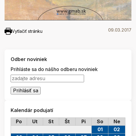
09.03.2017
Vytlačiť stránku
Odber noviniek
Prihláste sa do nášho odberu noviniek
Kalendár podujatí
Po
Ut
St
Št
Pi
So
Ne
01
02