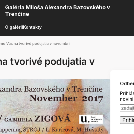
Galéria Miloša Alexandra Bazovského v
Trenčíne
O galérii
Kontakty
e Vás na tvorivé podujatia v novembri
 tvorivé podujatia v
Odber
Prihlá
novin