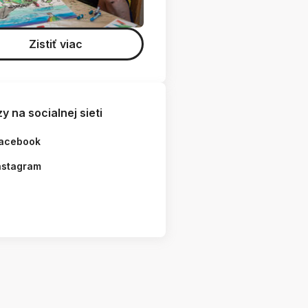
Zistiť viac
y na socialnej sieti
acebook
nstagram