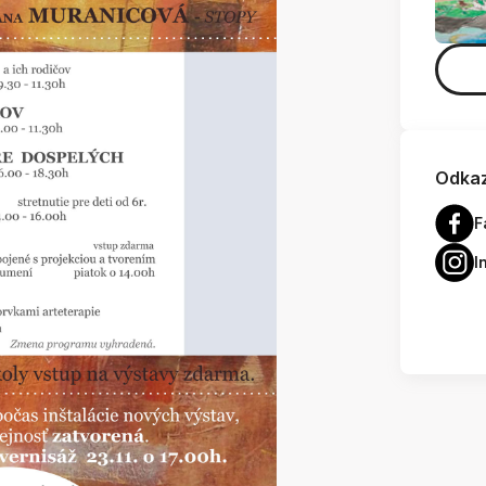
Odkaz
F
I