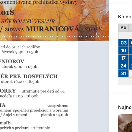
Kalen
Po
03
10
17
24
31
Najno