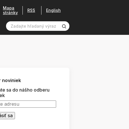
Mapa
RSS
English
stránky
 noviniek
ste sa do nášho odberu
iek