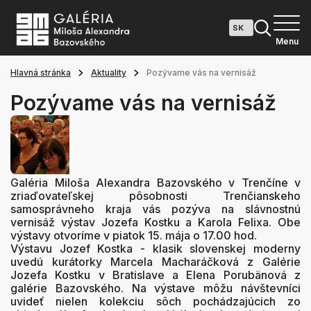
Menu
Hlavná stránka
Aktuality
Pozývame vás na vernisáž
Pozývame vás na vernisáž
Galéria Miloša Alexandra Bazovského v Trenčíne v
zriaďovateľskej pôsobnosti Trenčianskeho
samosprávneho kraja vás pozýva na slávnostnú
vernisáž výstav Jozefa Kostku a Karola Felixa. Obe
výstavy otvoríme v piatok 15. mája o 17.00 hod.
Výstavu Jozef Kostka - klasik slovenskej moderny
uvedú kurátorky Marcela Macharáčková z Galérie
Jozefa Kostku v Bratislave a Elena Porubänová z
galérie Bazovského. Na výstave môžu návštevníci
uvideť nielen kolekciu sôch pochádzajúcich zo