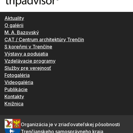
Aktuality
O galérii
M. A. Bazovský
CAT / Centrum architektúry Trenčín
S koreňmi v Trenčíne
Výstavy a podujatia
Vzdelávacie programy
Služby pre verejnosť
Fotogaléria
Videogaléria
Publikácie
Kontakty
Knižnica
Organizácia je v zriaďovateľskej pôsobnosti
Trenčianskeho samosprávneho kraja