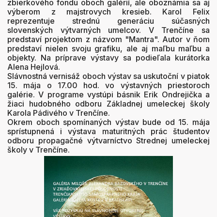
zbierkového fondu oboch galérií, ale oboznámia sa aj
výberom z majstrovych kresieb. Karol Felix
reprezentuje strednú generáciu súčasných
slovenských výtvarných umelcov. V Trenčíne sa
predstaví projektom z názvom "Mantra". Autor v ňom
predstaví nielen svoju grafiku, ale aj maľbu maľbu a
objekty. Na príprave výstavy sa podieľala kurátorka
Alena Hejlová.
Slávnostná vernisáž oboch výstav sa uskutoční v piatok
15. mája o 17.00 hod. vo výstavných priestoroch
galérie. V programe vystúpi básnik Erik Ondrejička a
žiaci hudobného odboru Základnej umeleckej školy
Karola Pádivého v Trenčíne.
Okrem oboch spomínaných výstav bude od 15. mája
sprístupnená i výstava maturitných prác študentov
odboru propagačné výtvarníctvo Strednej umeleckej
školy v Trenčíne.