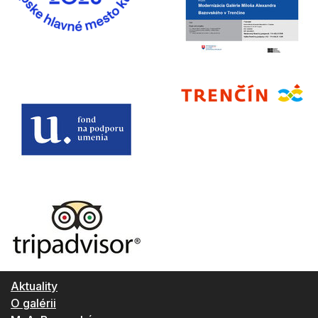
Aktuality
O galérii