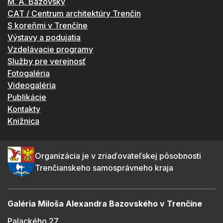
M. A. Bazovský
CAT / Centrum architektúry Trenčín
S koreňmi v Trenčíne
Výstavy a podujatia
Vzdelávacie programy
Služby pre verejnosť
Fotogaléria
Videogaléria
Publikácie
Kontakty
Knižnica
Organizácia je v zriaďovateľskej pôsobnosti
Trenčianskeho samosprávneho kraja
Galéria Miloša Alexandra Bazovského v Trenčíne
Palackého 27