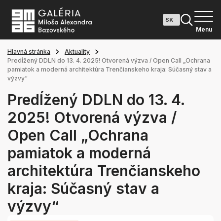
Menu
Hlavná stránka
Aktuality
Predĺžený DDLN do 13. 4. 2025! Otvorená výzva / Open Call „Ochrana
pamiatok a moderná architektúra Trenčianskeho kraja: Súčasný stav a
výzvy“
Predĺžený DDLN do 13. 4.
2025! Otvorená výzva /
Open Call „Ochrana
pamiatok a moderná
architektúra Trenčianskeho
kraja: Súčasný stav a
výzvy“