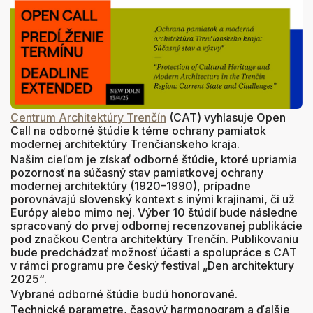
Centrum Architektúry Trenčín
(CAT) vyhlasuje Open
Call na odborné štúdie k téme ochrany pamiatok
modernej architektúry Trenčianskeho kraja.
Našim cieľom je získať odborné štúdie, ktoré upriamia
pozornosť na súčasný stav pamiatkovej ochrany
modernej architektúry (1920–1990), prípadne
porovnávajú slovenský kontext s
inými krajinami, či už
Európy alebo mimo nej. Výber 10 štúdií bude následne
spracovaný do prvej odbornej recenzovanej publikácie
pod značkou Centra architektúry Trenčín. Publikovaniu
bude predchádzať možnosť účasti a
spolupráce s
CAT
v
rámci programu pre český festival „Den architektury
2025“.
Vybrané odborné štúdie budú honorované.
Technické parametre, časový harmonogram a ďalšie