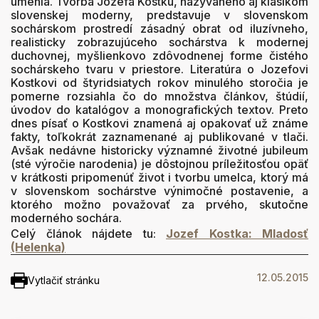
umenia. Tvorba Jozefa Kostku, nazývaného aj klasikom
slovenskej moderny, predstavuje v slovenskom
sochárskom prostredí zásadný obrat od iluzívneho,
realisticky zobrazujúceho sochárstva k modernej
duchovnej, myšlienkovo zdôvodnenej forme čistého
sochárskeho tvaru v priestore. Literatúra o Jozefovi
Kostkovi od štyridsiatych rokov minulého storočia je
pomerne rozsiahla čo do množstva článkov, štúdií,
úvodov do katalógov a monografických textov. Preto
dnes písať o Kostkovi znamená aj opakovať už známe
fakty, toľkokrát zaznamenané aj publikované v tlači.
Avšak nedávne historicky významné životné jubileum
(sté výročie narodenia) je dôstojnou príležitosťou opäť
v krátkosti pripomenúť život i tvorbu umelca, ktorý má
v slovenskom sochárstve výnimočné postavenie, a
ktorého možno považovať za prvého, skutočne
moderného sochára.
Celý článok nájdete tu:
Jozef Kostka: Mladosť
(Helenka)
12.05.2015
Vytlačiť stránku