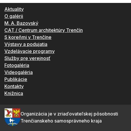
Aktuality
O galérii
M. A. Bazovský
CAT / Centrum architektúry Trenčín
S koreňmi v Trenčíne
Výstavy a podujatia
Vzdelávacie programy
Služby pre verejnosť
Fotogaléria
Videogaléria
Publikácie
Kontakty
Knižnica
Organizácia je v zriaďovateľskej pôsobnosti
Trenčianskeho samosprávneho kraja