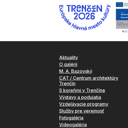
Aktuality
O galérii
M. A. Bazovský
CAT / Centrum architektúry
Trenčín
S koreňmi v Trenčíne
Výstavy a podujatia
Vzdelávacie programy
Služby pre verejnosť
Fotogaléria
Videogaléria