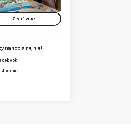
Zistiť viac
y na socialnej sieti
acebook
nstagram