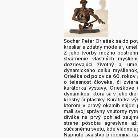
Sochár Peter Oriešek sa do pove
kresliar a zdatný modelár, umel
Z jeho tvorby možno postrehn
stvárnenie vlastných myšlie
dozrievajúci životný aj um
dynamického celku myšlienok,
Orieška od polovice 60. rokov 
o telesnosť človeka, či zvier
kurátorka výstavy. Orieškove
dynamikou, ktorá sa v jeho die
kresby či plastiky. Kurátorka vý
ktorom v pravý okamih nájde p
mali svoj správny vnútorný ryt
diváka na prvý pohľad zaujmú
strane pôsobia agresívne až
súčasnému svetu, kde vládne ag
Napnuté svalstvo pripomína ro