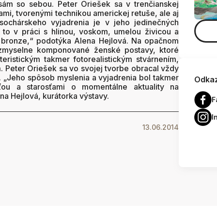
 sám so sebou. Peter Oriešek sa v trenčianskej
ami, tvorenými technikou americkej retuše, ale aj
 sochárskeho vyjadrenia je v jeho jedinečných
to v práci s hlinou, voskom, umelou živicou a
v bronze,“ podotýka Alena Hejlová. Na opačnom
 zmyselne komponované ženské postavy, ktoré
eristickým takmer fotorealistickým stvárnením,
 Peter Oriešek sa vo svojej tvorbe obracal vždy
i. „Jeho spôsob myslenia a vyjadrenia bol takmer
Odkaz
ťou a starosťami o momentálne aktuality na
a Hejlová, kurátorka výstavy.
F
I
13.06.2014