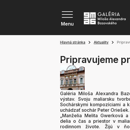
Menu
Hlavná stránka
Aktuality
Priprav
Pripravujeme p
Galéria Miloša Alexandra Baz
výstav. Svoju maliarsku tvor
Sochárskymi kompozíciami a k
uchádzať sochár Peter Oriešek
„Manželia Melita Gwerková a
delia o čas a priestor v malia
rodinnom živote. Žijú v ň