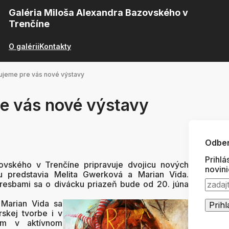
Galéria Miloša Alexandra Bazovského v
Trenčíne
O galérii
Kontakty
ujeme pre vás nové výstavy
re vás nové výstavy
Odber
Prihlá
ovského v Trenčíne pripravuje dvojicu nových
novin
bu predstavia Melita Gwerková a Marian Vida.
resbami sa o divácku priazeň bude od 20. júna
.
 Marian Vida sa
rskej tvorbe i v
om v aktívnom