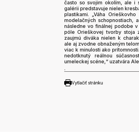
často so svojim okolím, ale i
galérii predstavuje nielen kresb
plastikami. „Váha Orieškovho
modelačných schopnostiach, a 
následne vo finálnej podobe 
póle Orieškovej tvorby stoja
zaujmú diváka nielen k charakt
ale aj zvodne obnaženým telom.
viac k minulosti ako prítomnost
nedotknutý reálnou súčasnos
umeleckej scéne,“ uzatvára Alen
.
Vytlačiť stránku