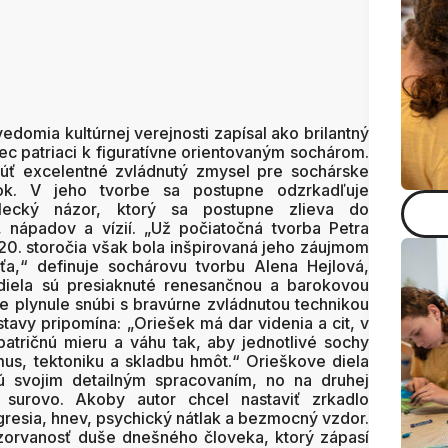
domia kultúrnej verejnosti zapísal ako brilantný
ec patriaci k figuratívne orientovaným sochárom.
úť excelentné zvládnutý zmysel pre sochárske
nok. V jeho tvorbe sa postupne odzrkadľuje
elecký názor, ktorý sa postupne zlieva do
 nápadov a vízií. „Už počiatočná tvorba Petra
20. storočia však bola inšpirovaná jeho záujmom
aťa,“ definuje sochárovu tvorbu Alena Hejlová,
 diela sú presiaknuté renesančnou a barokovou
le plynule snúbi s bravúrne zvládnutou technikou
stavy pripomína: „Oriešek má dar videnia a cit, v
atričnú mieru a váhu tak, aby jednotlivé sochy
mus, tektoniku a skladbu hmôt.“ Orieškove diela
 svojim detailným spracovaním, no na druhej
 surovo. Akoby autor chcel nastaviť zrkadlo
resia, hnev, psychický nátlak a bezmocný vzdor.
zorvanosť duše dnešného človeka, ktorý zápasí