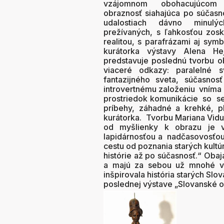
vzájomnom obohacujúcom 
obraznosť siahajúca po súčasnos
udalostiach dávno minulý
prežívaných, s ľahkosťou zosk
realitou, s parafrázami aj sym
kurátorka výstavy Alena He
predstavuje poslednú tvorbu o
viaceré odkazy: paralelné 
fantazijného sveta, súčasn
introvertnému založeniu vním
prostriedok komunikácie so se
príbehy, záhadné a krehké, p
kurátorka. Tvorbu Mariana Vidu
od myšlienky k obrazu je vzr
lapidárnosťou a nadčasovosťou 
cestu od poznania starých kultú
histórie až po súčasnosť.“ Obaj
a majú za sebou už mnohé vý
inšpirovala história starých Slo
poslednej výstave „Slovanské o