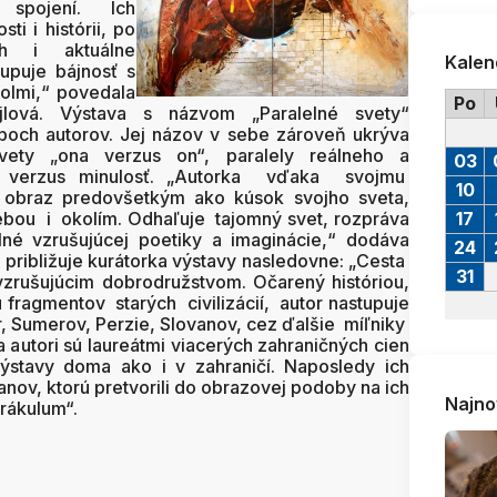
spojení. Ich
ti i histórii, po
ch i aktuálne
Kalen
upuje bájnosť s
bolmi,“ povedala
Po
jlová. Výstava s názvom „Paralelné svety“
boch autorov. Jej názov v sebe zároveň ukrýva
svety „ona verzus on“, paralely reálneho a
03
osť verzus minulosť. „Autorka vďaka svojmu
10
a obraz predovšetkým ako kúsok svojho sveta,
bou i okolím. Odhaľuje tajomný svet, rozpráva
17
lné vzrušujúcej poetiky a imaginácie,“ dodáva
24
 približuje kurátorka výstavy nasledovne: „Cesta
31
ušujúcim dobrodružstvom. Očarený históriou,
fragmentov starých civilizácií, autor nastupuje
r, Sumerov, Perzie, Slovanov, cez ďalšie míľniky
a autori sú laureátmi viacerých zahraničných cien
stavy doma ako i v zahraničí. Naposledy ich
vanov, ktorú pretvorili do obrazovej podoby na ich
Najno
rákulum“.