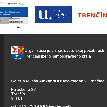
Organizácia je v zriaďovateľskej pôsobnosti
Trenčianskeho samosprávneho kraja
Galéria Miloša Alexandra Bazovského v Trenčíne
Palackého 27
Trenčín
911 01
tel.: 032 / 743 68 58 (spojovateľ)