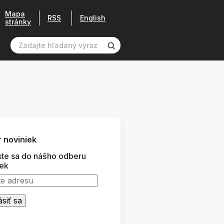
Mapa
RSS
English
stránky
 noviniek
ste sa do nášho odberu
iek