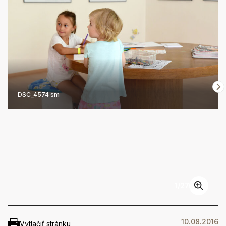
DSC_4574 sm
1
/
27
10.08.2016
Vytlačiť stránku