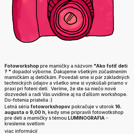
Fotoworkshop
pre mamičky a názvom
"Ako fotiť deti
? "
dopadol výborne. Ďakujeme všetkým zúčastnením
mamičkám aj detičkám. Povedali sme si pár základných
technických údajov a všetko sme si vyskúšali priamo v
praxi pri fotení detí. Veríme, že ste sa niečo nové
dozvedeli a radi Vás uvidíme aj na ďalšom workshope.
Do-fotenia priatelia :)
Letná séria
fotoworkshopov
pokračuje v utorok
16.
augusta o 9,00 h
, kedy sme pripravili fotowotkshop
pre deti a mamičky s témou
LUMINOGRAFIA
-
kreslenie svetlom
viac informácií