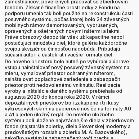
zamestnancov, poverených pracovať so zbierkovým
fondom. Získané finančné prostriedky z Fondu na
podporu umenia tak boli použité na rekonštrukciu časti
posuvného systému, počas ktorej bolo 24 závesných
mobilných rámov demontovaných, vybrúsených,
opravených a ošetrených novými nátermi a lakmi.
Práve obrazový depozitár však už kapacitne nebol
postačujúci množstvu diel, ktoré galéria každoročne
svojou akvizičnou činnosťou nadobúda. Pribúdajú
súčasní autori a častokrát i väčšie formáty diel.
Do nového priestoru bolo nutné po vybúraní a úprave
vstupu nainštalovať nový posuvný závesný systém na
mieru, vymaľovať priestor ochranným náterom,
nainštalovať poplachové zariadenie a zabezpečiť
priestor proti nedovolenému vniknutiu. Realizácia
výroby a inštalácie daného systému prebiehala od
auguusta 2020 do konca roka 2020. V rámci
depozitárnych priestorov boli zakúpené i tri kusy
výkresových skríň na papierové nosiče na formáty A0
a A1 a jeden úložný regál. Do nového úložného
systému boli uložené najvzácnejšie diela v zbierkovom
fonde (najstaršie zbierky, diela Slovenskej moderny a
predovšetkým rozsiahlu zbierku M. A. Bazovského),
nakoľko systém je zabezpečený voči prachu a