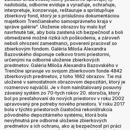
nadobúda, odborne eviduje a vyraďuje, ochraňuje,
interpretuje, konzervuje, reštauruje a sprístupňuje
zbierkový fond, ktorý je s príslušnou dokumentáciou
majetkom Trenčianskeho samosprávneho kraja v
správe galérie“. Uloženie obrazov by malo byť
navrhnuté tak, aby bola zaistená ich bezpečnosť a boli
obmedzené možné riziká ich poškodenia, a zároveň
neboli ohrození zamestnanci, poverení pracovať so
zbierkovým fondom. Galéria Miloša Alexandra
Bazovského disponuje celkovo tromi priestormi,
určenými na odborné uloženie zbierkových
predmetov. Galéria Miloša Alexandra Bazovského v
Trenčíne spravuje vo svojom zbierkovom fonde 4842
zbierkových predmetov, z toho 1662 obrazov. Tie má
uložené v samostatnom obrazovom depozitári, ktorý je
rozmerovo najväčší. Je v ňom nainštalovaný posuvný
závesný systém zo 70-tych rokov 20. storočia, ktorý
bol po presťahovaní do nových priestorov v roku 2002
upravovaný pre potreby nového priestoru. V roku 2017
bola v týchto priestoroch čiastočná rekonštrukcia
pôvodného depozitárneho systému, ktorá bola
nevyhnutná pre odborné uloženie zbierkových
predmetov a ich ochranu, ako aj bezpečnosť pri práci