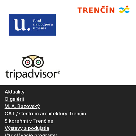
Aktuality
O galérii
M. A. Bazovský
CAT / Centrum architektúry Trenčín
S koreňmi v Trenčíne
Výstavy a podujatia
Vzdelávacie programy