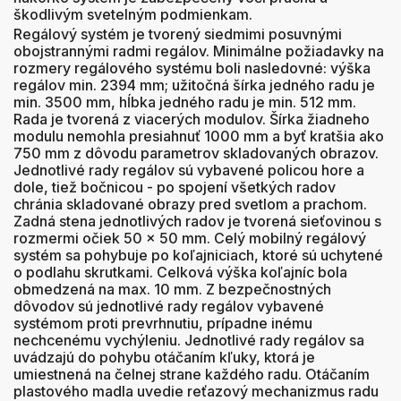
škodlivým svetelným podmienkam.
Regálový systém je tvorený siedmimi posuvnými
obojstrannými radmi regálov. Minimálne požiadavky na
rozmery regálového systému boli nasledovné: výška
regálov min. 2394 mm; užitočná šírka jedného radu je
min. 3500 mm, hĺbka jedného radu je min. 512 mm.
Rada je tvorená z viacerých modulov. Šírka žiadneho
modulu nemohla presiahnuť 1000 mm a byť kratšia ako
750 mm z dôvodu parametrov skladovaných obrazov.
Jednotlivé rady regálov sú vybavené policou hore a
dole, tiež bočnicou - po spojení všetkých radov
chránia skladované obrazy pred svetlom a prachom.
Zadná stena jednotlivých radov je tvorená sieťovinou s
rozmermi očiek 50 x 50 mm. Celý mobilný regálový
systém sa pohybuje po koľajniciach, ktoré sú uchytené
o podlahu skrutkami. Celková výška koľajníc bola
obmedzená na max. 10 mm. Z bezpečnostných
dôvodov sú jednotlivé rady regálov vybavené
systémom proti prevrhnutiu, prípadne inému
nechcenému vychýleniu. Jednotlivé rady regálov sa
uvádzajú do pohybu otáčaním kľuky, ktorá je
umiestnená na čelnej strane každého radu. Otáčaním
plastového madla uvedie reťazový mechanizmus radu