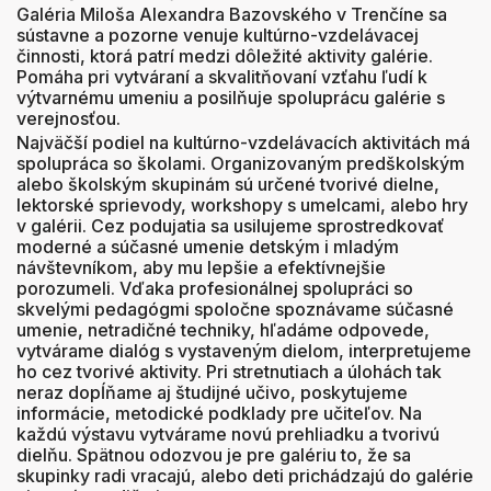
Galéria Miloša Alexandra Bazovského v Trenčíne sa
sústavne a pozorne venuje kultúrno-vzdelávacej
činnosti, ktorá patrí medzi dôležité aktivity galérie.
Pomáha pri vytváraní a skvalitňovaní vzťahu ľudí k
výtvarnému umeniu a posilňuje spoluprácu galérie s
verejnosťou.
Najväčší podiel na kultúrno-vzdelávacích aktivitách má
spolupráca so školami. Organizovaným predškolským
alebo školským skupinám sú určené tvorivé dielne,
lektorské sprievody, workshopy s umelcami, alebo hry
v galérii. Cez podujatia sa usilujeme sprostredkovať
moderné a súčasné umenie detským i mladým
návštevníkom, aby mu lepšie a efektívnejšie
porozumeli. Vďaka profesionálnej spolupráci so
skvelými pedagógmi spoločne spoznávame súčasné
umenie, netradičné techniky, hľadáme odpovede,
vytvárame dialóg s vystaveným dielom, interpretujeme
ho cez tvorivé aktivity. Pri stretnutiach a úlohách tak
neraz dopĺňame aj študijné učivo, poskytujeme
informácie, metodické podklady pre učiteľov. Na
každú výstavu vytvárame novú prehliadku a tvorivú
dielňu. Spätnou odozvou je pre galériu to, že sa
skupinky radi vracajú, alebo deti prichádzajú do galérie