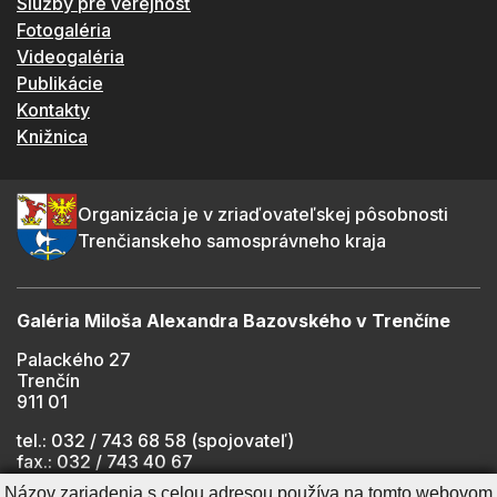
Služby pre verejnosť
Fotogaléria
Videogaléria
Publikácie
Kontakty
Knižnica
Organizácia je v zriaďovateľskej pôsobnosti
Trenčianskeho samosprávneho kraja
Galéria Miloša Alexandra Bazovského v Trenčíne
Palackého 27
Trenčín
911 01
tel.: 032 / 743 68 58 (spojovateľ)
fax.: 032 / 743 40 67
e-mail:
info@gmab.sk
Názov zariadenia s celou adresou používa na tomto webovom