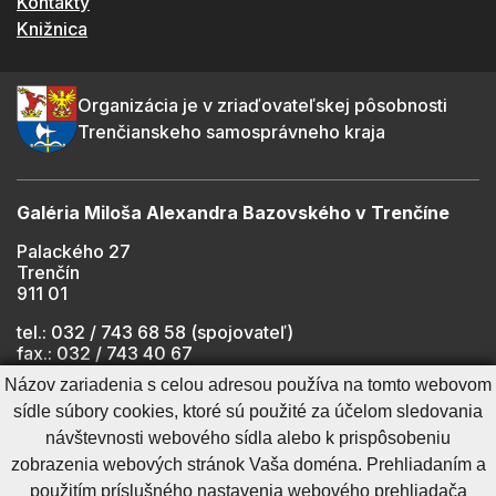
Kontakty
Knižnica
Organizácia je v zriaďovateľskej pôsobnosti
Trenčianskeho samosprávneho kraja
Galéria Miloša Alexandra Bazovského v Trenčíne
Palackého 27
Trenčín
911 01
tel.: 032 / 743 68 58 (spojovateľ)
fax.: 032 / 743 40 67
e-mail:
info@gmab.sk
Názov zariadenia s celou adresou používa na tomto webovom
sídle súbory cookies, ktoré sú použité za účelom sledovania
návštevnosti webového sídla alebo k prispôsobeniu
Cookies nastavenie
Ochrana osobných údajov
zobrazenia webových stránok Vaša doména. Prehliadaním a
Cookies - viac informácií
Vyhlásenie o prístupnosti
použitím príslušného nastavenia webového prehliadača
Technický prevádzkovateľ
Správca obsahu