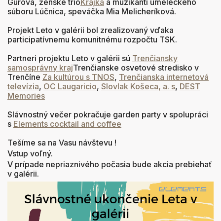
Gurová, ženské trio
Krajka
a muzikanti umeleckého
súboru Lúčnica, speváčka Mia Melicheríková.
Projekt Leto v galérii bol zrealizovaný vďaka
participatívnemu komunitnému rozpočtu TSK.
Partneri projektu Leto v galérii sú
Trenčiansky
samosprávny kraj
Trenčianske osvetové stredisko v
Trenčíne
Za kultúrou s TNOS
,
Trenčianska internetová
televízia
,
OC Laugaricio
,
Slovlak Košeca, a. s
,
DEST
Memories
Slávnostný večer pokračuje garden party v spolupráci
s
Elements cocktail and coffee
Tešíme sa na Vasu návštevu !
Vstup voľný.
V prípade nepriaznivého počasia bude akcia prebiehať
v galérii.