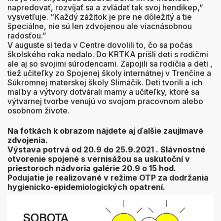
napredovať, rozvíjať sa a zvládať tak svoj hendikep,”
vysvetľuje. “Každý zážitok je pre ne dôležitý a tie
špeciálne, nie sú len zdvojenou ale viacnásobnou
radosťou.”
V auguste si teda v Centre dovolili to, čo sa počas
školského roka nedalo. Do KRTKA prišli deti s rodičmi
ale aj so svojimi súrodencami. Zapojili sa rodičia a deti ,
tiež učiteľky zo Spojenej školy internátnej v Trenčíne a
Súkromnej materskej školy Slimáčik. Deti tvorili a ich
maľby a výtvory dotvárali mamy a učiteľky, ktoré sa
výtvarnej tvorbe venujú vo svojom pracovnom alebo
osobnom živote.
Na fotkách k obrazom nájdete aj ďalšie zaujímavé
zdvojenia.
Výstava potrvá od 20.9 do 25.9.2021 . Slávnostné
otvorenie spojené s vernisážou sa uskutoční v
priestoroch nádvoria galérie 20.9 o 15 hod.
Podujatie je realizované v režime OTP za dodržania
hygienicko-epidemiologických opatrení.