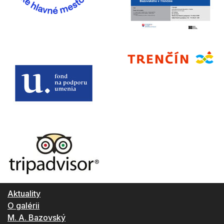
Aktuality
O galérii
M. A. Bazovský