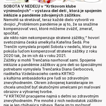
SOBOTA V NEDEĽU v “Krtkovom klube
výnimočných” – výstava diel detí , ktorá je spojením
inklúzie a pandémie zdvojených zážitkov.
Nemohli sa stretávať, teraz každé dielo vytvorili vo
dvojici „Problémom pandémie je aj to, že sa snažíme
kompenzovať veci, ktoré môžeme zvážiť, zmerať,
spočítať,
ale nikto nám nekompenzuje stratené zážitky,“ hovorí
svetoznáma česká umelkyňa Kateřina Šedá. Pre
Trenčín vymyslela projekt Sobota v nedeľu, ktorý sa
pokúša ľuďom kompenzovať stratené zážitky z roku
2020 tak, že im ich dá v roku 2021.
Zážitky si mohli Trenčania navrhovať sami. Spojenie
inklúzie a pandémie zážitkov aj pre deti so špeciálnymi
potrebami vymyslela Trenčanka Diana Gerbocová,
riaditeľka Vzdelávacieho centra KRTKO
a kultúrna ambasádorka pre ľudí so zdravotným
znevýhodnením. Okrem zdvojenej kanisterapie im
chcela umožniť byť skutočnými umelcami pri maľovaní
obrazov a výtvarnej tvorbe.
“V KRTKOVI pracujeme najmä s deťmi so zdravotným
znevýhodnením. Pre mnohé z nich nedostatok zážitkov
nie je len chýbajúca zábava. Berie im to možnosť