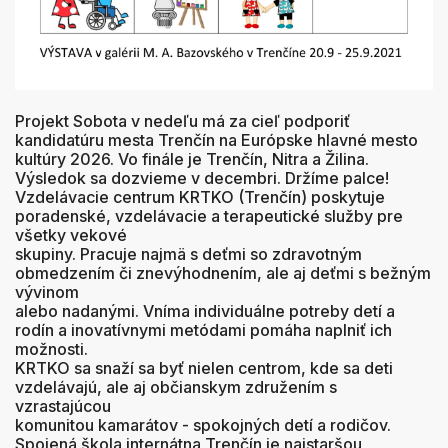
Projekt Sobota v nedeľu má za cieľ podporiť
kandidatúru mesta Trenčín na Európske hlavné mesto
kultúry 2026. Vo finále je Trenčín, Nitra a Žilina.
Výsledok sa dozvieme v decembri. Držíme palce!
Vzdelávacie centrum KRTKO (Trenčín) poskytuje
poradenské, vzdelávacie a terapeutické služby pre
všetky vekové
skupiny. Pracuje najmä s deťmi so zdravotným
obmedzením či znevýhodnením, ale aj deťmi s bežným
vývinom
alebo nadanými. Vníma individuálne potreby detí a
rodín a inovatívnymi metódami pomáha naplniť ich
možnosti.
KRTKO sa snaží sa byť nielen centrom, kde sa deti
vzdelávajú, ale aj občianskym združením s
vzrastajúcou
komunitou kamarátov - spokojných detí a rodičov.
Spojená škola internátna Trenčín je najstaršou