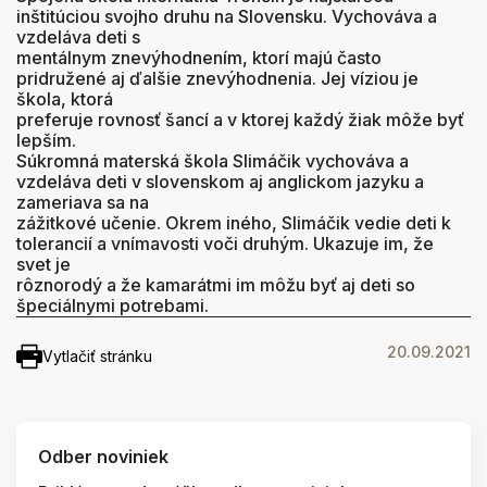
inštitúciou svojho druhu na Slovensku. Vychováva a
vzdeláva deti s
mentálnym znevýhodnením, ktorí majú často
pridružené aj ďalšie znevýhodnenia. Jej víziou je
škola, ktorá
preferuje rovnosť šancí a v ktorej každý žiak môže byť
lepším.
Súkromná materská škola Slimáčik vychováva a
vzdeláva deti v slovenskom aj anglickom jazyku a
zameriava sa na
zážitkové učenie. Okrem iného, Slimáčik vedie deti k
tolerancií a vnímavosti voči druhým. Ukazuje im, že
svet je
rôznorodý a že kamarátmi im môžu byť aj deti so
špeciálnymi potrebami.
20.09.2021
Vytlačiť stránku
Odber noviniek