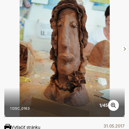
1
/
45
1 DSC_0163
31.05.2017
Vytlačiť stránku