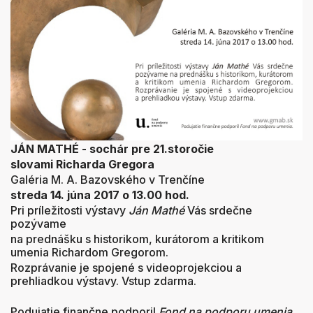
JÁN MATHÉ - sochár pre 21.storočie
slovami Richarda Gregora
Galéria M. A. Bazovského v Trenčíne
streda 14. júna 2017 o 13.00 hod.
Pri príležitosti výstavy
Ján Mathé
Vás srdečne
pozývame
na prednášku s historikom, kurátorom a kritikom
umenia Richardom Gregorom.
Rozprávanie je spojené s videoprojekciou a
prehliadkou výstavy. Vstup zdarma.
Podujatie finančne podporil
Fond na podporu umenia.