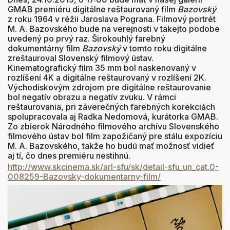
GMAB premiéru digitálne reštaurovaný film
Bazovský
z roku 1964 v réžii Jaroslava Pograna. Filmový portrét
M. A. Bazovského bude na verejnosti v takejto podobe
uvedený po prvý raz. Širokouhlý farebný
dokumentárny film
Bazovský
v tomto roku digitálne
zreštauroval Slovenský filmový ústav.
Kinematografický film 35 mm bol naskenovaný v
rozlíšení 4K a digitálne reštaurovaný v rozlíšení 2K.
Východiskovým zdrojom pre digitálne reštaurovanie
bol negatív obrazu a negatív zvuku. V rámci
reštaurovania, pri záverečných farebných korekciách
spolupracovala aj Radka Nedomová, kurátorka GMAB.
Zo zbierok Národného filmového archívu Slovenského
filmového ústav bol film zapožičaný pre stálu expozíciu
M. A. Bazovského, takže ho budú mať možnosť vidieť
aj tí, čo dnes premiéru nestihnú.
http://www.skcinema.sk/arl-
sfu/sk/detail-sfu_un_cat.0-
008259-Bazovsky-dokumentarny-
film/