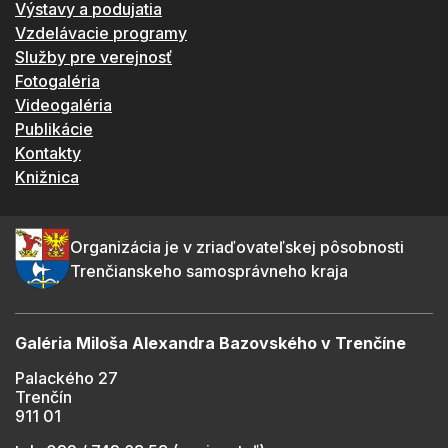
Výstavy a podujatia
Vzdelávacie programy
Služby pre verejnosť
Fotogaléria
Videogaléria
Publikácie
Kontakty
Knižnica
Organizácia je v zriaďovateľskej pôsobnosti
Trenčianskeho samosprávneho kraja
Galéria Miloša Alexandra Bazovského v Trenčíne
Palackého 27
Trenčín
911 01