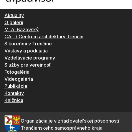
Aktuality
O galérii
M. A. Bazovský
CAT / Centrum architektúry Trenčín
S koreňmi v Trenčíne
Výstavy a podujatia
Vzdelávacie programy
Služby pre verejnosť
Fotogaléria
Videogaléria
Publikácie
Kontakty
Knižnica
Organizácia je v zriaďovateľskej pôsobnosti
Trenčianskeho samosprávneho kraja