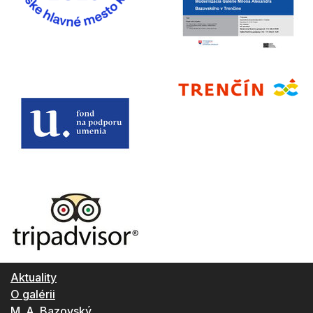
Aktuality
O galérii
M. A. Bazovský