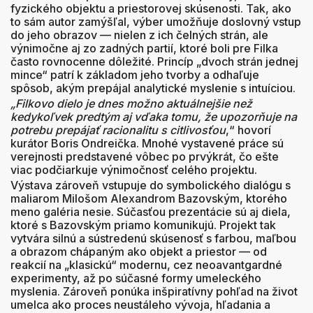
fyzického objektu a priestorovej skúsenosti. Tak, ako
to sám autor zamýšľal, výber umožňuje doslovný vstup
do jeho obrazov — nielen z ich čelných strán, ale
výnimočne aj zo zadných partií, ktoré boli pre Filka
často rovnocenne dôležité. Princíp „dvoch strán jednej
mince“ patrí k základom jeho tvorby a odhaľuje
spôsob, akým prepájal analytické myslenie s intuíciou.
„Filkovo dielo je dnes možno aktuálnejšie než
kedykoľvek predtým aj vďaka tomu, že upozorňuje na
potrebu prepájať racionalitu s citlivosťou
,“ hovorí
kurátor Boris Ondreička. Mnohé vystavené práce sú
verejnosti predstavené vôbec po prvýkrát, čo ešte
viac podčiarkuje výnimočnosť celého projektu.
Výstava zároveň vstupuje do symbolického dialógu s
maliarom Milošom Alexandrom Bazovským, ktorého
meno galéria nesie. Súčasťou prezentácie sú aj diela,
ktoré s Bazovským priamo komunikujú. Projekt tak
vytvára silnú a sústredenú skúsenosť s farbou, maľbou
a obrazom chápaným ako objekt a priestor — od
reakcií na „klasickú“ modernu, cez neoavantgardné
experimenty, až po súčasné formy umeleckého
myslenia. Zároveň ponúka inšpiratívny pohľad na život
umelca ako proces neustáleho vývoja, hľadania a