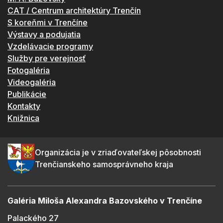
CAT / Centrum architektúry Trenčín
S koreňmi v Trenčíne
Výstavy a podujatia
Vzdelávacie programy
Služby pre verejnosť
Fotogaléria
Videogaléria
Publikácie
Kontakty
Knižnica
Organizácia je v zriaďovateľskej pôsobnosti
Trenčianskeho samosprávneho kraja
Galéria Miloša Alexandra Bazovského v Trenčíne
Palackého 27