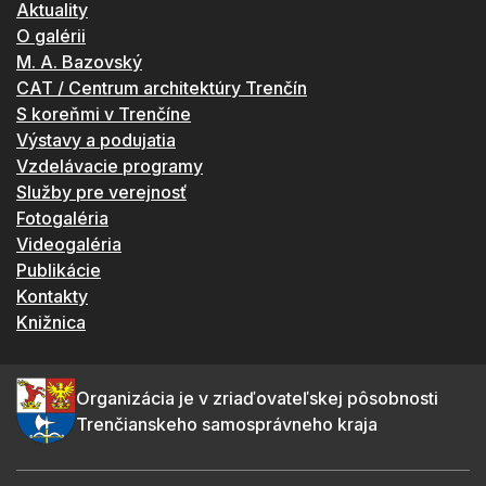
Aktuality
O galérii
M. A. Bazovský
CAT / Centrum architektúry Trenčín
S koreňmi v Trenčíne
Výstavy a podujatia
Vzdelávacie programy
Služby pre verejnosť
Fotogaléria
Videogaléria
Publikácie
Kontakty
Knižnica
Organizácia je v zriaďovateľskej pôsobnosti
Trenčianskeho samosprávneho kraja