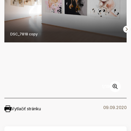
DSC_7818 copy
1
/
19
09.09.2020
Vytlačiť stránku