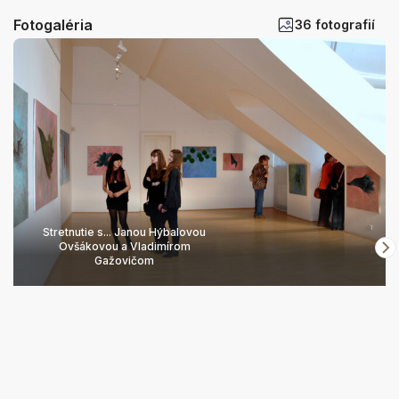
Fotogaléria
36 fotografií
Stretnutie s... Janou Hýbalovou
Ovšákovou a Vladimírom
Gažovičom