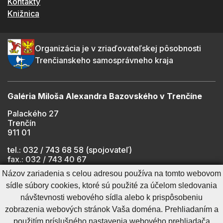
Kontakty
Knižnica
Organizácia je v zriaďovateľskej pôsobnosti
Trenčianskeho samosprávneho kraja
Galéria Miloša Alexandra Bazovského v Trenčíne
Palackého 27
Trenčín
911 01
tel.: 032 / 743 68 58 (spojovateľ)
fax.: 032 / 743 40 67
e-mail:
info@gmab.sk
Názov zariadenia s celou adresou používa na tomto webovom
sídle súbory cookies, ktoré sú použité za účelom sledovania
návštevnosti webového sídla alebo k prispôsobeniu
Cookies nastavenie
Ochrana osobných údajov
zobrazenia webových stránok Vaša doména. Prehliadaním a
Cookies - viac informácií
Vyhlásenie o prístupnosti
použitím príslušného nastavenia webového prehliadača
Technický prevádzkovateľ
Správca obsahu