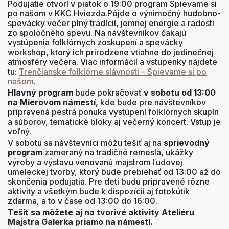
Podujatie otvorí
v piatok o 19:00 program Spievame si
po našom v KKC Hviezda.Pôjde o výnimočný hudobno-
spevácky večer plný tradícií, jemnej energie a radosti
zo spoločného spevu. Na návštevníkov čakajú
vystúpenia folklórnych zoskupení a spevácky
workshop, ktorý ich prirodzene vtiahne do jedinečnej
atmosféry večera. Viac informácií a vstupenky nájdete
tu:
Trenčianske folklórne slávnosti – Spievame si po
našom
.
Hlavný program
bude pokračovať
v sobotu od 13:00
na Mierovom námestí
, kde bude pre návštevníkov
pripravená pestrá ponuka vystúpení folklórnych skupín
a súborov, tematické bloky aj večerný koncert. Vstup je
voľný.
V sobotu sa návštevníci môžu tešiť aj na
sprievodný
program
zameraný na tradičné remeslá, ukážky
výroby a výstavu venovanú majstrom ľudovej
umeleckej tvorby, ktorý bude prebiehať od 13:00 až do
skončenia podujatia. Pre deti budú pripravené rôzne
aktivity a všetkým bude k dispozícii aj fotokútik
zdarma, a to v čase od 13:00 do 16:00.
Tešiť sa môžete aj na tvorivé aktivity Ateliéru
Majstra Galerka priamo na námestí.