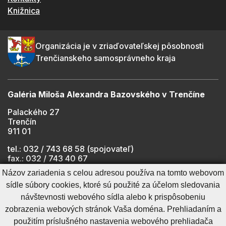
Knižnica
Organizácia je v zriaďovateľskej pôsobnosti
Trenčianskeho samosprávneho kraja
Galéria Miloša Alexandra Bazovského v Trenčíne
Palackého 27
Trenčín
911 01
tel.: 032 / 743 68 58 (spojovateľ)
fax.: 032 / 743 40 67
e-mail:
info@gmab.sk
Názov zariadenia s celou adresou používa na tomto webovom
sídle súbory cookies, ktoré sú použité za účelom sledovania
návštevnosti webového sídla alebo k prispôsobeniu
Cookies nastavenie
Ochrana osobných údajov
zobrazenia webových stránok Vaša doména. Prehliadaním a
Cookies - viac informácií
Vyhlásenie o prístupnosti
použitím príslušného nastavenia webového prehliadača
Technický prevádzkovateľ
Správca obsahu