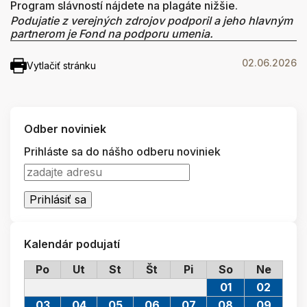
Program slávností nájdete na plagáte nižšie.
Podujatie z verejných zdrojov podporil a jeho hlavným
partnerom je Fond na podporu umenia.
02.06.2026
Vytlačiť stránku
Odber noviniek
Prihláste sa do nášho odberu noviniek
Kalendár podujatí
Po
Ut
St
Št
Pi
So
Ne
01
02
03
04
05
06
07
08
09