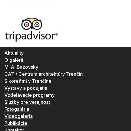
Aktuality
O galérii
M. A. Bazovský
CAT / Centrum architektúry Trenčín
S koreňmi v Trenčíne
Výstavy a podujatia
Vzdelávacie programy
Služby pre verejnosť
Fotogaléria
Videogaléria
Publikácie
Kontakty