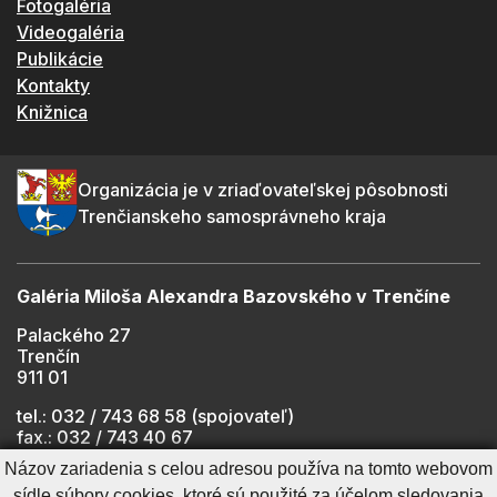
Fotogaléria
Videogaléria
Publikácie
Kontakty
Knižnica
Organizácia je v zriaďovateľskej pôsobnosti
Trenčianskeho samosprávneho kraja
Galéria Miloša Alexandra Bazovského v Trenčíne
Palackého 27
Trenčín
911 01
tel.: 032 / 743 68 58 (spojovateľ)
fax.: 032 / 743 40 67
e-mail:
info@gmab.sk
Názov zariadenia s celou adresou používa na tomto webovom
sídle súbory cookies, ktoré sú použité za účelom sledovania