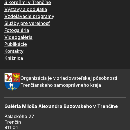
S koreňmi v Trenčíne
Výstavy a podujatia
Vzdelávacie programy
Služby pre verejnosť
Fotogaléria
Videogaléria
Publikácie
Kontakty
Knižnica
Organizácia je v zriaďovateľskej pôsobnosti
Trenčianskeho samosprávneho kraja
Galéria Miloša Alexandra Bazovského v Trenčíne
Palackého 27
Trenčín
911 01