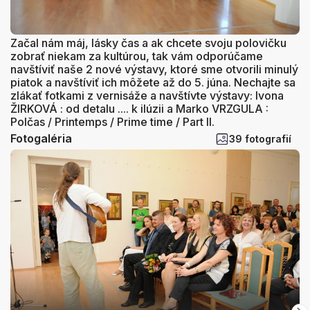
Začal nám máj, lásky čas a ak chcete svoju polovičku
zobrať niekam za kultúrou, tak vám odporúčame
navštíviť naše 2 nové výstavy, ktoré sme otvorili minulý
piatok a navštíviť ich môžete až do 5. júna. Nechajte sa
zlákať fotkami z vernisáže a navštívte výstavy: Ivona
ŽIRKOVÁ : od detalu .... k ilúzii a Marko VRZGULA :
Polčas / Printemps / Prime time / Part II.
Fotogaléria
39 fotografií