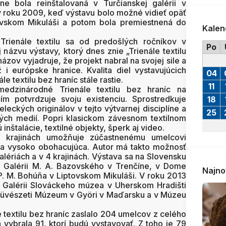
ne bola reinštalovaná v Turčianskej galérii v
l v roku 2009, keď výstavu bolo možné vidieť opäť
tovskom Mikuláši a potom bola premiestnená do
Kalen
Trienále textilu sa od predošlých ročníkov v
Po
 názvu výstavy, ktorý dnes znie „Trienále textilu
zov vyjadruje, že projekt nabral na svojej sile a
 i európske hranice. Kvalita diel vystavujúcich
04
e textilu bez hraníc stále rastie.
11
medzinárodné Trienále textilu bez hraníc na
ím potvrdzuje svoju existenciu. Sprostredkuje
18
eckých originálov v tejto výtvarnej disciplíne a
25
ých medií. Popri klasickom závesnom textilnom
inštalácie, textilné objekty, šperk aj video.
ch krajinách umožňuje zúčastnenému umelcovi
á a vysoko obohacujúca. Autor má takto možnosť
alériách a v 4 krajinách. Výstava sa na Slovensku
 v Galérii M. A. Bazovského v Trenčíne, v Dome
Najno
 P. M. Bohúňa v Liptovskom Mikuláši. V roku 2013
 Galérii Slováckeho múzea v Uherskom Hradišti
 Müvészeti Múzeum v Györi v Maďarsku a v Múzeu
le textilu bez hraníc zaslalo 204 umelcov z celého
 vybrala 91, ktorí budú vystavovať. Z toho je 79