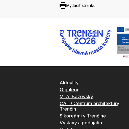
Vytlačiť stránku
Aktuality
O galérii
M. A. Bazovský
CAT / Centrum architektúry
Trenčín
S koreňmi v Trenčíne
Výstavy a podujatia