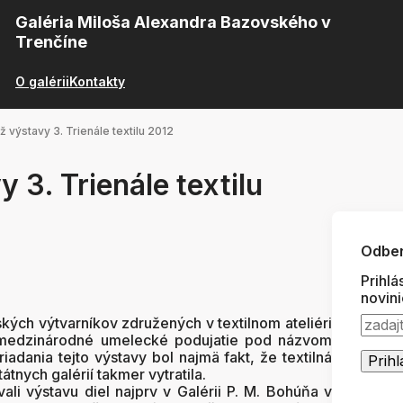
Galéria Miloša Alexandra Bazovského v
Trenčíne
O galérii
Kontakty
ž výstavy 3. Trienále textilu 2012
 3. Trienále textilu
Odber
Prihlá
novin
kých výtvarníkov združených v textilnom ateliéri
 medzinárodné umelecké podujatie pod názvom
iadania tejto výstavy bol najmä fakt, že textilná
tnych galérií takmer vytratila.
vali výstavu diel najprv v Galérii P. M. Bohúňa v