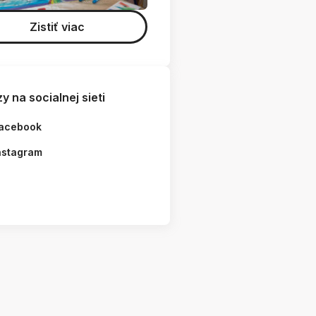
Zistiť viac
y na socialnej sieti
acebook
nstagram