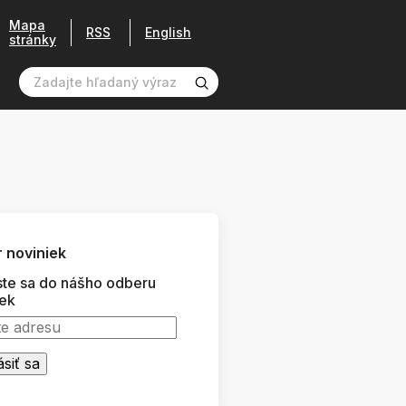
Mapa
RSS
English
stránky
 noviniek
ste sa do nášho odberu
iek