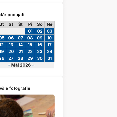
dár podujatí
Ut
St
Št
Pi
So
Ne
01
02
03
05
06
07
08
09
10
12
13
14
15
16
17
19
20
21
22
23
24
26
27
28
29
30
31
Máj 2026
všie fotografie