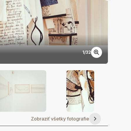
1
/
32
Triená
Zobraziť všetky fotografie