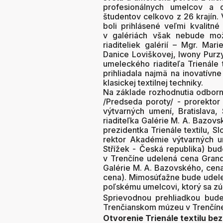
profesionálnych umelcov a 
študentov celkovo z 26 krajín.
boli prihlásené veľmi kvalitné
v galériách však nebude mož
riaditeliek galérií – Mgr. Mar
Danice Loviškovej, Iwony Purzy
umeleckého riaditeľa Trienále 
prihliadala najmä na inovatívne
klasickej textilnej techniky.
Na základe rozhodnutia odborne
/Predseda poroty/ - prorekto
výtvarných umení, Bratislava,
riaditeľka Galérie M. A. Bazovs
prezidentka Trienále textilu, Sl
rektor Akadémie výtvarných u
Střížek - Česká republika)
bud
v Trenčíne udelená cena Grand
Galérie M. A. Bazovského, cena
cena). Mimosúťažne bude udelen
poľskému umelcovi, ktorý sa zúč
Sprievodnou prehliadkou bude 
Trenčianskom múzeu v Trenčín
Otvorenie Trienále textilu bez