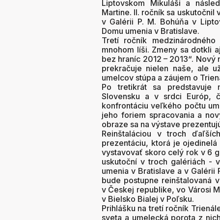
Liptovskom Mikuláši a násled
Martine. II. ročník sa uskutočni
v Galérii P. M. Bohúňa v Lip
Domu umenia v Bratislave.
Tretí ročník medzinárodného 
mnohom líši. Zmeny sa dotkli aj
bez hraníc 2012 – 2013“. Nový ná
prekračuje nielen naše, ale už
umelcov stúpa a záujem o Trienál
Po tretikrát sa predstavuje 
Slovensku a v srdci Európ, č
konfrontáciu veľkého počtu umel
jeho foriem spracovania a nov
obraze sa na výstave prezentujú 
Reinštaláciou v troch ďaľší
prezentáciu, ktorá je ojedinel
vystavovať skoro celý rok v 6 g
uskutoční v troch galériách -
umenia v Bratislave a v Galérii
bude postupne reinštalovaná v
v Českej republike, vo Városi
v Bielsko Bialej v Poľsku.
Prihlášku na tretí ročník Triená
sveta a umelecká porota z nich