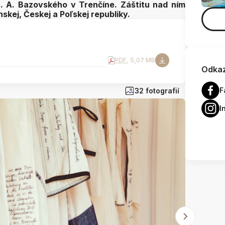
M. A. Bazovského v Trenčíne. Záštitu nad ním
nskej, Českej a Poľskej republiky.
PDF
, 5,07 MB
Odkaz
F
32 fotografií
I