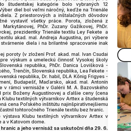
do študentskej kategórie bolo vybraných 12
 Výber diel bol veľmi náročný, keďže na Trienále
 diela. Z priestorových a inštalačných dôvodov
né vystaviť všetky práce. Porota, zložená z
ie Markytánovej, PhDr. Zuzany Gažíkovej, PhDr.
ckej, prezidentky Trienále textilu Ley Fekete a
textilu akad. mal. Andreja Augustína, pri výbere
 stvárnenie diela i na brilantné spracovanie inak
j poroty (v zložení Prof. akad. mal. Ivan Csudai
r pre výskum a umeleckú činnosť Vysokej školy
 Slovenská republika, PhDr. Danica Lovišková -
kého, Trenčín, Slovenská republika, Lea Fekete -
ovenská republika, Dr. habil, DLA Kőnig Frigyes -
mení, Budapešť, Maďarsko, akad. mal. Antonín
e v rámci vernisáže v Galérii M. A. Bazovského
 prix Boženy Augustínovej a ďalšie ceny (cena
 Klubu textilných výtvarníkov Arttex a študenská
á cena Poľského inštitútu najinšpiratívnejšiemu
astnil tohtoročného Trienále textilu bez hraníc.
výstava Klubu textilných výtvarníkov Arttex v
e a v Katovom dome.
 hraníc a jeho vernisáž sa uskutoční dňa 29. 6.