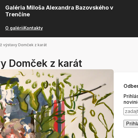
Galéria Miloša Alexandra Bazovského v
Trenčíne
O galérii
Kontakty
ž výstavy Domček z karát
vy Domček z karát
Odber
Prihlá
novin