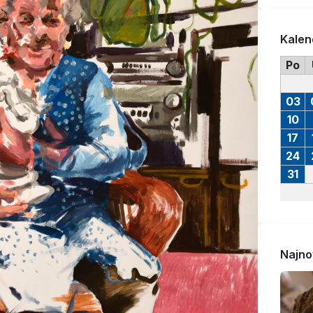
Kalen
Po
03
10
17
24
31
Najno