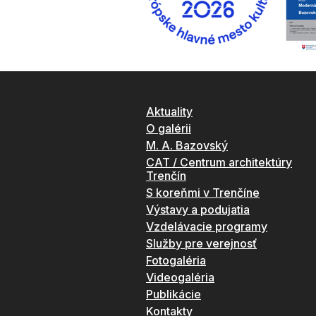
Aktuality
O galérii
M. A. Bazovský
CAT / Centrum architektúry
Trenčín
S koreňmi v Trenčíne
Výstavy a podujatia
Vzdelávacie programy
Služby pre verejnosť
Fotogaléria
Videogaléria
Publikácie
Kontakty