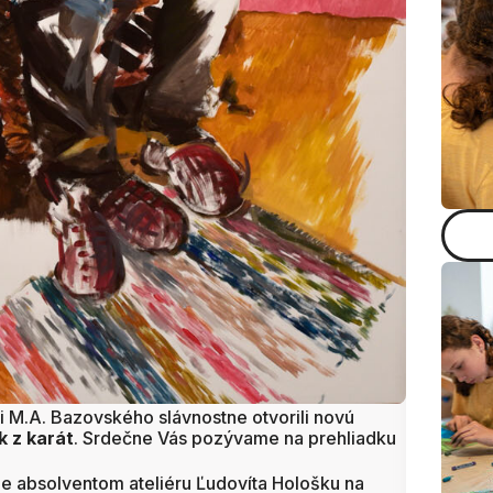
ii M.A. Bazovského slávnostne otvorili novú
 z karát
. Srdečne Vás pozývame na prehliadku
e absolventom ateliéru Ľudovíta Hološku na