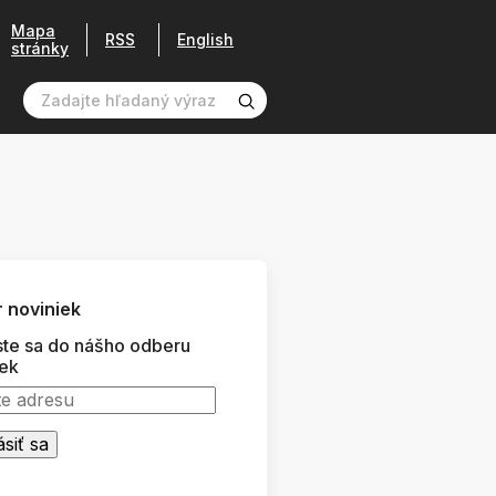
Mapa
RSS
English
stránky
 noviniek
ste sa do nášho odberu
iek