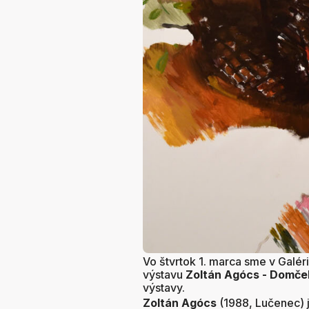
Vo štvrtok 1. marca sme v Galér
výstavu
Zoltán Agócs - Domček
výstavy.
Zoltán Agócs
(1988, Lučenec) j