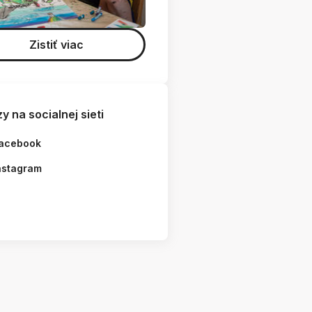
Zistiť viac
y na socialnej sieti
acebook
nstagram