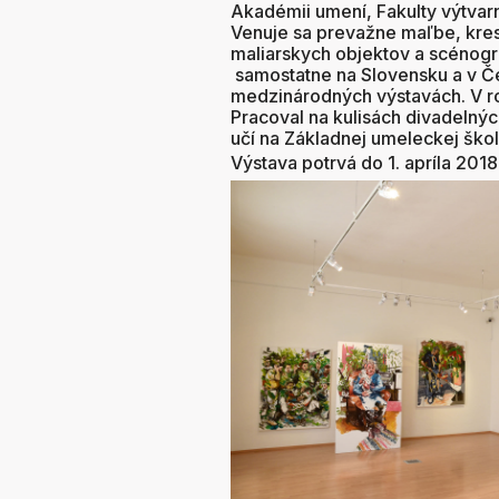
Akadémii umení, Fakulty výtvarn
Venuje sa prevažne maľbe, kres
maliarskych objektov a scénogr
samostatne na Slovensku a v Če
medzinárodných výstavách. V ro
Pracoval na kulisách divadelnýc
učí na Základnej umeleckej škole
Výstava potrvá do 1. apríla 2018