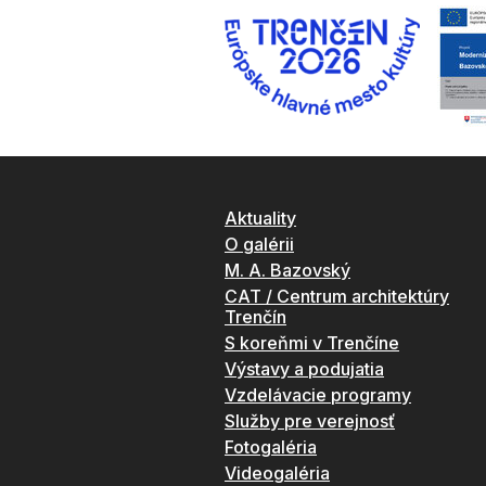
Aktuality
O galérii
M. A. Bazovský
CAT / Centrum architektúry
Trenčín
S koreňmi v Trenčíne
Výstavy a podujatia
Vzdelávacie programy
Služby pre verejnosť
Fotogaléria
Videogaléria