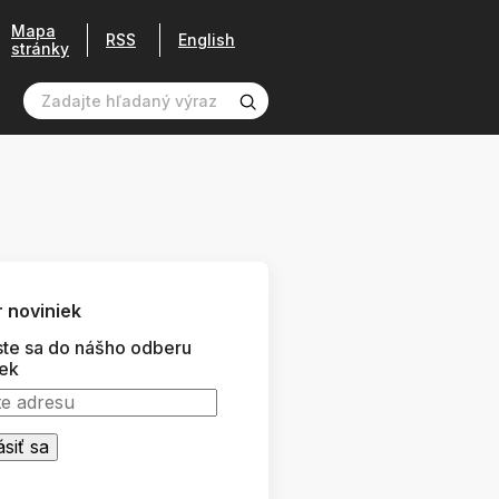
Mapa
RSS
English
stránky
 noviniek
ste sa do nášho odberu
iek