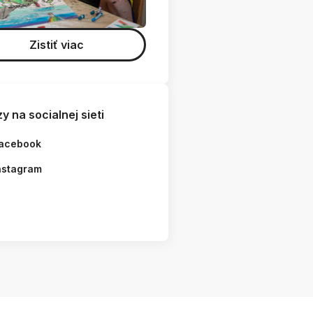
Zistiť viac
y na socialnej sieti
acebook
nstagram