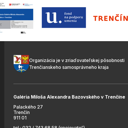
Organizácia je v zriaďovateľskej pôsobnosti
Trenčianskeho samosprávneho kraja
Galéria Miloša Alexandra Bazovského v Trenčíne
Palackého 27
Trenčín
911 01
tel.: 032 / 743 68 58 (spojovateľ)