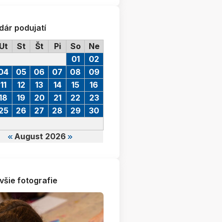
dár podujatí
Ut
St
Št
Pi
So
Ne
01
02
04
05
06
07
08
09
11
12
13
14
15
16
18
19
20
21
22
23
25
26
27
28
29
30
August 2026
všie fotografie
áž výstavy: Zbierka Bohumila Hanzela 1990-2012