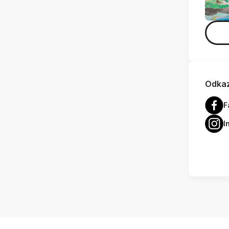
Odkaz
F
I