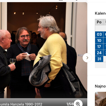
Kalen
Po
03
10
17
24
31
Najno
1
/
58
humila Hanzela 1990-2012
Vernis