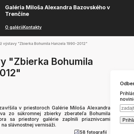
Galéria Miloša Alexandra Bazovského v
Trenčíne
O galérii
Kontakty
ž výstavy "Zbierka Bohumila Hanzela 1990-2012"
vy "Zbierka Bohumila
2012"
Odber
Prihlá
novin
avŕšila v priestoroch Galérie Miloša Alexandra
va zo súkromnej zbierky zberateľa Bohumila
a sa priestory galérie zaplnili priaznivcami
 na slávnostnej vernisáži.
58 fotografií