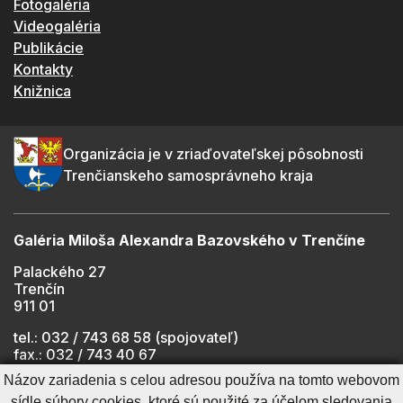
Fotogaléria
Videogaléria
Publikácie
Kontakty
Knižnica
Organizácia je v zriaďovateľskej pôsobnosti
Trenčianskeho samosprávneho kraja
Galéria Miloša Alexandra Bazovského v Trenčíne
Palackého 27
Trenčín
911 01
tel.: 032 / 743 68 58 (spojovateľ)
fax.: 032 / 743 40 67
e-mail:
info@gmab.sk
Názov zariadenia s celou adresou používa na tomto webovom
sídle súbory cookies, ktoré sú použité za účelom sledovania