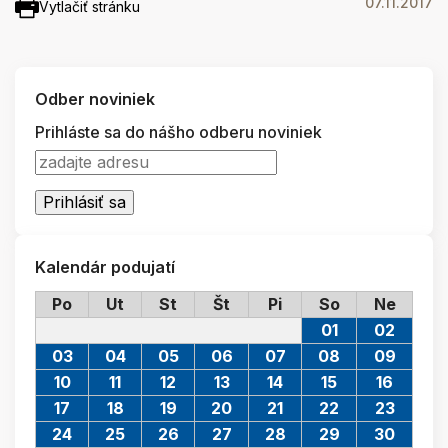
07.11.2017
Vytlačiť stránku
Odber noviniek
Prihláste sa do nášho odberu noviniek
Kalendár podujatí
Po
Ut
St
Št
Pi
So
Ne
01
02
03
04
05
06
07
08
09
10
11
12
13
14
15
16
17
18
19
20
21
22
23
24
25
26
27
28
29
30