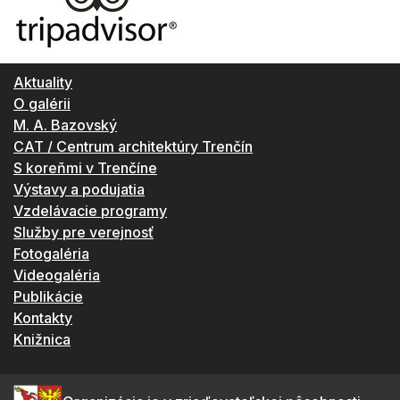
Aktuality
O galérii
M. A. Bazovský
CAT / Centrum architektúry Trenčín
S koreňmi v Trenčíne
Výstavy a podujatia
Vzdelávacie programy
Služby pre verejnosť
Fotogaléria
Videogaléria
Publikácie
Kontakty
Knižnica