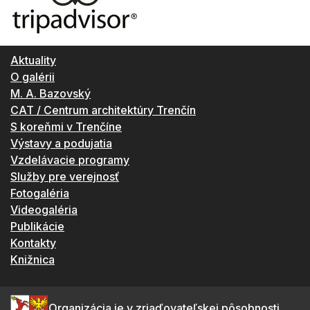
Aktuality
O galérii
M. A. Bazovský
CAT / Centrum architektúry Trenčín
S koreňmi v Trenčíne
Výstavy a podujatia
Vzdelávacie programy
Služby pre verejnosť
Fotogaléria
Videogaléria
Publikácie
Kontakty
Knižnica
Organizácia je v zriaďovateľskej pôsobnosti