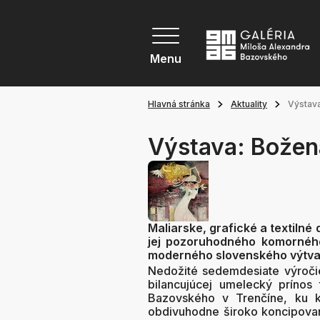
Menu
Hlavná stránka
Aktuality
Výstav
Výstava: Božen
Maliarske, grafické a textiln
jej pozoruhodného komorného
moderného slovenského výtva
Nedožité sedemdesiate výročie
bilancujúcej umelecký prínos 
Bazovského v Trenčíne, ku kt
obdivuhodne široko koncipovane