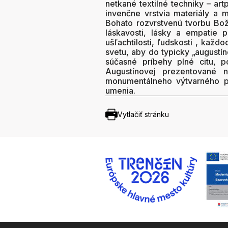
netkané textilné techniky – artp
invenčne vrstvia materiály a
Bohato rozvrstvenú tvorbu Bož
láskavosti, lásky a empatie p
ušľachtilosti, ľudskosti , kaž
svetu, aby do typicky „augustín
súčasné príbehy plné citu, po
Augustínovej prezentované 
monumentálneho výtvarného pr
umenia.
Vytlačiť stránku