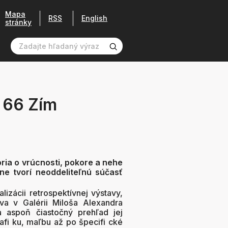
Mapa
RSS
English
stránky
 66 Zím
ria o vrúcnosti, pokore a nehe
e tvorí neoddeliteľnú súčasť
zácii retrospektívnej výstavy,
ava v Galérii Miloša Alexandra
a aspoň čiastočný prehľad jej
afi ku, maľbu až po špecifi cké