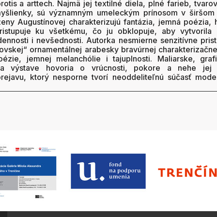
rotis a arttech. Najmä jej textilné diela, plné farieb, tvarov
 myšlienky, sú významným umeleckým prínosom v širšom
eny Augustínovej charakterizujú fantázia, jemná poézia, 
ristupuje ku všetkému, čo ju obklopuje, aby vytvorila 
dodennosti i nevšednosti. Autorka nesmierne senzitívne pri
ovskej“ ornamentálnej arabesky bravúrnej charakterizačnej
ézie, jemnej melanchólie i tajuplnosti. Maliarske, gra
na výstave hovoria o vrúcnosti, pokore a nehe je
ejavu, ktorý nesporne tvorí neoddeliteľnú súčasť mod