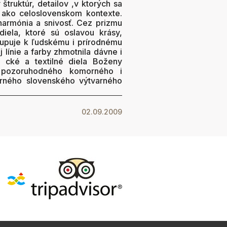
 štruktúr, detailov ,v ktorých sa
 ako celoslovenskom kontexte.
harmónia a snivosť. Cez prizmu
diela, ktoré sú oslavou krásy,
stupuje k ľudskému i prírodnému
 línie a farby zhmotnila dávne i
fi cké a textilné diela Boženy
j pozoruhodného komorného i
erného slovenského výtvarného
02.09.2009