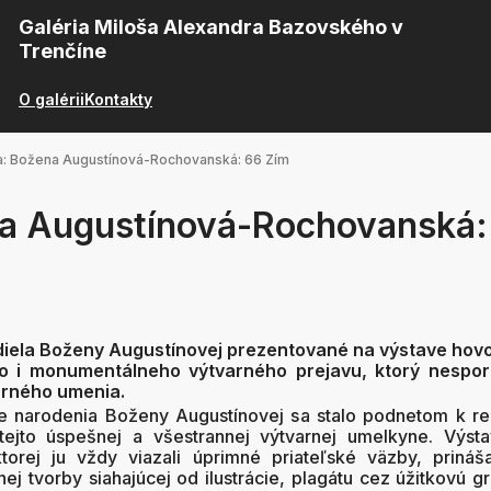
Galéria Miloša Alexandra Bazovského v
Trenčíne
O galérii
Kontakty
a: Božena Augustínová-Rochovanská: 66 Zím
a Augustínová-Rochovanská:
é diela Boženy Augustínovej prezentované na výstave hovo
 i monumentálneho výtvarného prejavu, ktorý nesporn
rného umenia.
 narodenia Boženy Augustínovej sa stalo podnetom k reali
tejto úspešnej a všestrannej výtvarnej umelkyne. Výst
orej ju vždy viazali úprimné priateľské väzby, prináš
j tvorby siahajúcej od ilustrácie, plagátu cez úžitkovú gr