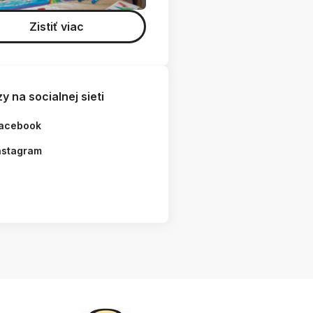
Zistiť viac
y na socialnej sieti
acebook
nstagram