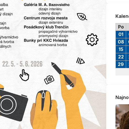
Kalen
Po
01
08
15
22
29
Najno