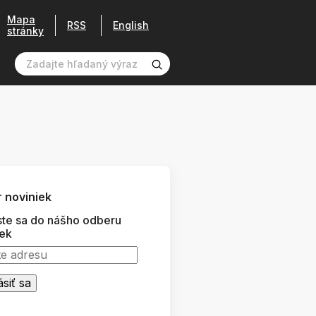
Mapa
RSS
English
stránky
 noviniek
ste sa do nášho odberu
iek