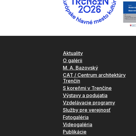
Aktuality
O galérii
M. A. Bazovský
CAT / Centrum architektúry
Trenčín
S koreňmi v Trenčíne
Výstavy a podujatia
Vzdelávacie programy
Služby pre verejnosť
Fotogaléria
Videogaléria
Publikácie