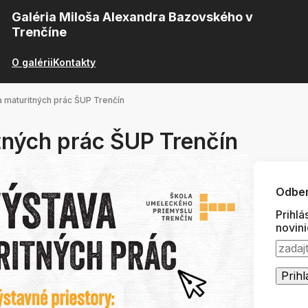
Galéria Miloša Alexandra Bazovského v
Trenčíne
O galérii
Kontakty
 maturitných prác ŠUP Trenčín
tných prác ŠUP Trenčín
Odber
Prihlá
novin