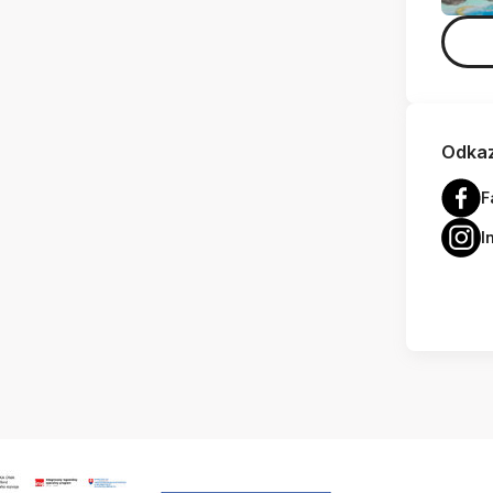
Odkaz
F
I